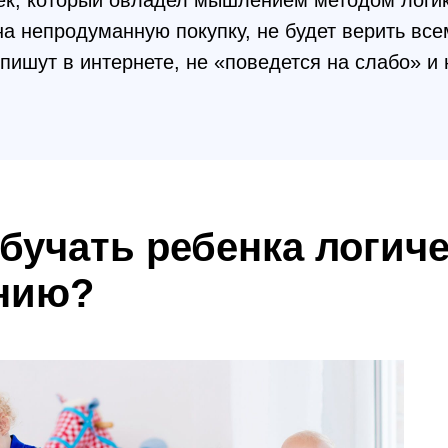
ек, который овладел мышлением методом логик
на непродуманную покупку, не будет верить всем
 пишут в интернете, не «поведется на слабо» и 
бучать ребенка логич
нию?