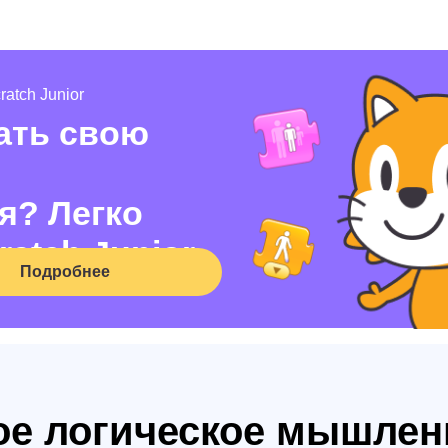
atch Junior
ать свою
я? Легко
ratch Junior
Подробнее
кое логическое мышлен