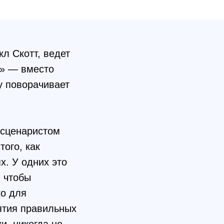
кл Скотт, ведет
о» — вместо
зу поворачивает
 сценаристом
ого, как
х. У одних это
, чтобы
ко для
ятия правильных