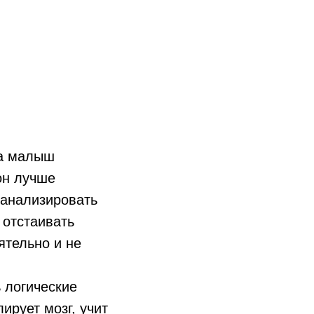
да малыш
он лучше
 анализировать
 отстаивать
ятельно и не
 логические
ирует мозг, учит