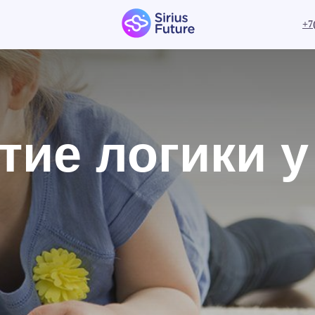
+7
тие логики у