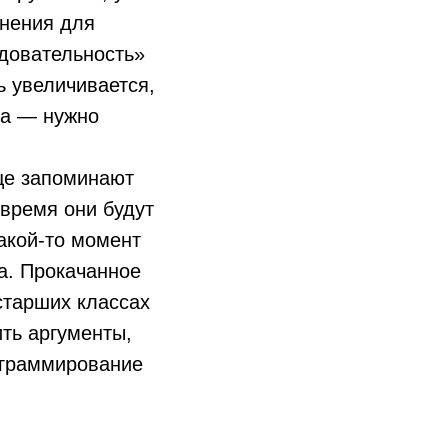
жнения для
довательность»
ь увеличивается,
ма — нужно
ще запоминают
 время они будут
акой-то момент
а. Прокачанное
старших классах
ить аргументы,
ограммирование