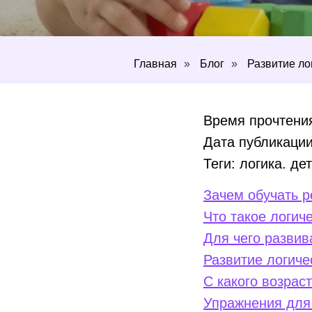
Главная
»
Блог
»
Развитие ло
Время прочтения
Дата публикации
Теги: логика. д
Зачем обучать 
Что такое логи
Для чего разви
Развитие логич
С какого возрас
Упражнения для 