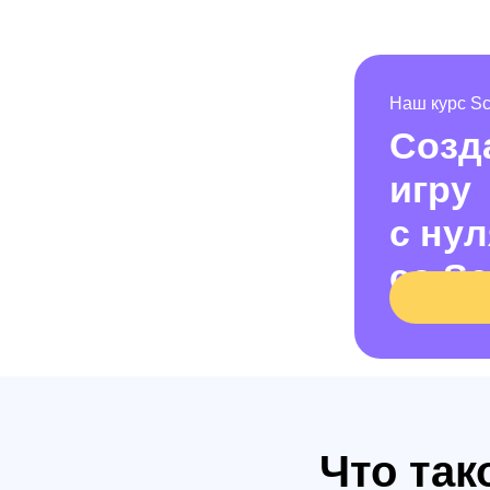
Наш курс Scr
Созд
игру
с нул
со Sc
Что та