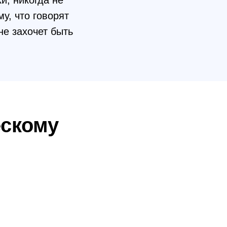
и, никогда не
у, что говорят
не захочет быть
ескому