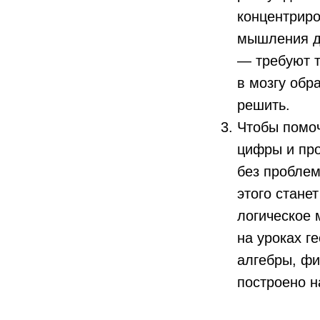
концентриро
мышления д
— требуют т
в мозгу обр
решить.
Чтобы помо
цифры и про
без проблем
этого стане
логическое 
на уроках г
алгебры, фи
построено н