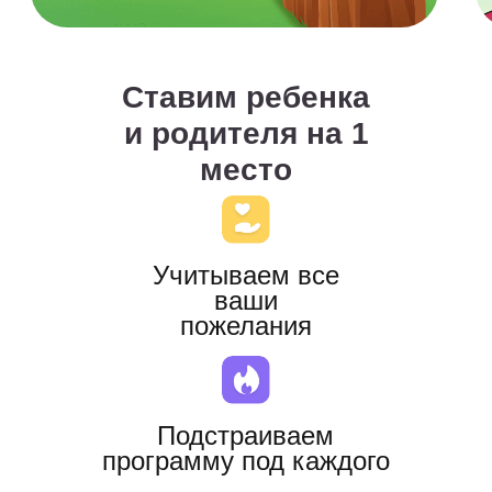
Зачем ребенку
нужно “Чтение”
прямо сейчас?
→
До
обучения:
Малышу сложно
разобраться в азбуке,
гласных и согласных.
Родителям тяжело найти
эффективные способы