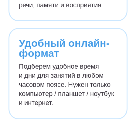
Детям,
допускающим
ошибки при чтении,
пропускающим буквы,
не понимающим смысл
прочитанного
Детям, которым
тяжело
и скучно учиться читать
самим
или с родителями
Детям, которые
не знают
русский алфавит
или знают,
но не могут пока читать