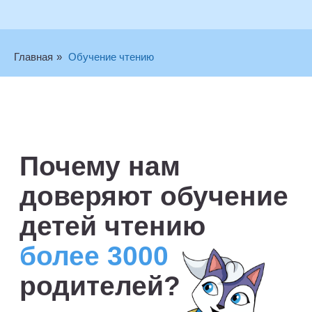
Главная
»
Обучение чтению
300+
Интерактивная
онлайн
лучших детских
платформа
педагогов
Эффективные, яркие уроки,
соответствующие возрасту.
Интерактивные обучающие игры
и творческие упражнения,
понятные методики
преподавания и домашние
задания.
5 000+
Индивидуальный
учеников
подход
Опытный учитель подружится