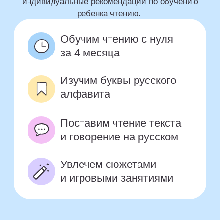
и игровыми занятиями
Почему нам
доверяют обучение
детей чтению
более 3000
родителей?
Сейчас Sirius Future — это: