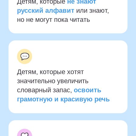
Что изучит
ребенок
во время
прохождения