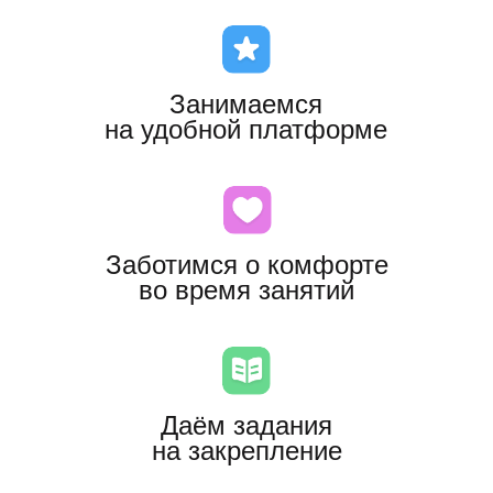
обучения.
Традиционные буквари
кажутся скучными
и сложными.
Ребёнок не понимает
принципов чтения
и не может соединять
звуковые единицы в слова.
Самостоятельно читать
дошкольнику почти
невозможно.
После