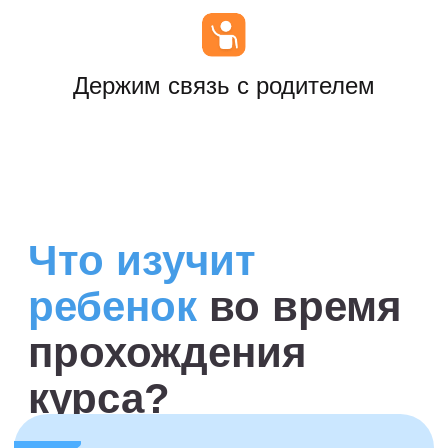
обучения:
Используются авторские
методики, которые
делают процесс изучения
проще и интереснее.
Малыш постепенно
осваивает начальные
навыки чтения текста,
соединяя слоги в слова.
Дети запоминают фразы
и читают вслух
с хорошей скоростью.
Развиваются умения,
необходимые для
успешного чтения.
Ребёнок становится