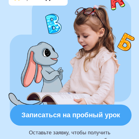
Записаться на пробный урок
Оставьте заявку, чтобы получить
индивидуальные рекомендации по обучению
ребенка чтению.
Обучим чтению с нуля
за 4 месяца
Изучим буквы русского
алфавита
Поставим чтение текста
и говорение на русском
Увлечем сюжетами