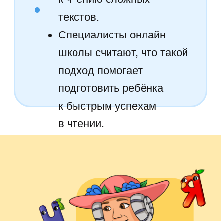
их последовательность.
Задания способствуют
развитию логики
и аналитического мышления,
что важно для успешного
обучения в будущем.
Расширение
словарного запаса
и формирование
грамотной речи
Дети узнают новые слова,
учатся их правильно
использовать в речи
и строить полноценные
фразы. Мы работаем над
составлением предложений,
что помогает ребёнку освоить
не только лексику,
но и основы грамматики.