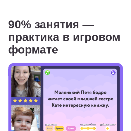
Чем больше занятий, тем
дешевле стоимость за одно
посещение.
От приобретения
абонемента сразу после
вводного урока или
позже
Если абонемент приобретается
на уроке или сразу после него,
то предусмотрена скидка или
начисление бесплатного урока.
От наличия
рекомендации
Если вы пришли
по рекомендации друзей
и оплатили абонемент, вам
и им начисляются
дополнительные занятия
в подарок.
От покупки абонемента
на одного или двух
детей
Если приобретается два и более