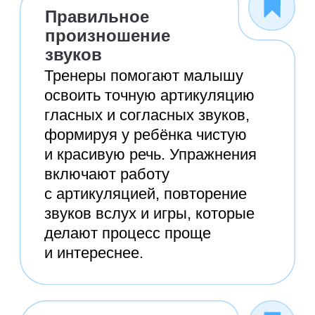
Лицензия
Образовательная деятельность
в онлайн-школе Sirius Future ведётся
на основании
государственной
лицензии от 05.07.2022 г. №Л035−1
255−50/577 910