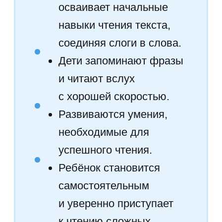
с артикуляцией
Ребёнок учится читать слова
и предложения вслух
с правильным ударением
и интонацией. Постепенно
развивается скорость чтения
и способность к осмысленному
чтению текстов.
Развитие
зрительной
и слуховой памяти,
мышления
Упражнения направлены
на тренировку памяти ребёнка,
умение запоминать
написанные и услышанные
слова, а также