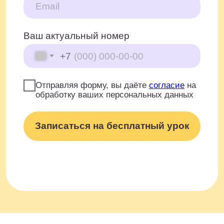
От чего зависит
стоимость?
от 1 155 ₽/занятие
От выбранного
абонемента