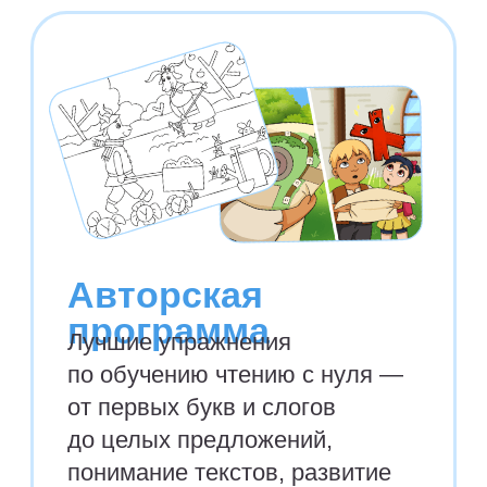
полезен курс
«Словарики»?
Детям-билингвам,
которые говорят
на двух и более
языках
Забыл
how to
say...