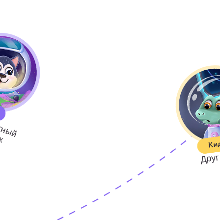
Опа
Ваш ребенок
Наравне со всеми
персонажами
Упражнения для устного счёта и ра
мышления
агога
Индивидуальный подход к каждому