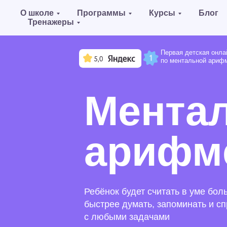
О школе
Программы
Курсы
Блог
Тренажеры
Первая детская онлайн-школ
по ментальной арифметике
Ментал
арифме
Ребёнок будет считать в уме большие ч
быстрее думать, запоминать и справля
с любыми задачами