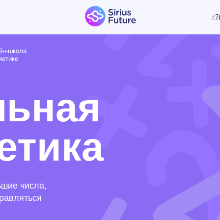
+7
а
ьная
тика
исла,
ться