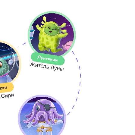
сный злодей
звития логического
 ребёнку