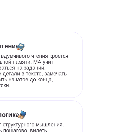
000
ятий проведено
чтения кроется
в 2024 году
. МА учит
дании,
ксте, замечать
о конца,
го мышления.
видеть
алгоритмам
к привыкает
 результат