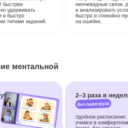
ментальной
2–3 раза в неделю
без перегруза
Удобное расписание:
учимся в комфортном
темпе, без стресса
и усталости.
 героями курса