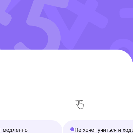
Не хочет учиться и ходить
Очен
в школу
над 