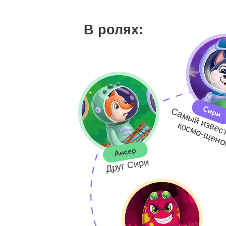
Хочет погасить
Солнце
А также в программе:
Виртуальный абакус — в подарок
Регулярная обратная связь от пед