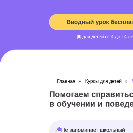
Вводный урок бесплатно
для детей от 4 до 14 лет
Помогаем справиться с
в обучении и поведении
Главная
»
Курсы для детей
»
Не запоминает школьный
материал и получает
плохие оценки