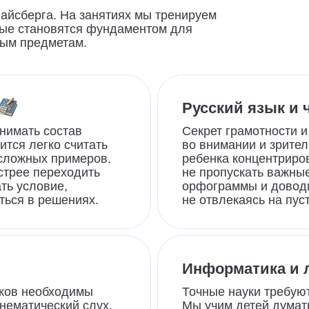
учеников
показали результаты
зан
ь состав
Секрет грамотности и вдумчивого 
за 8 занятий
егко считать
во внимании и зрительной памяти
ых примеров.
ребенка концентрироваться на за
переходить
не пропускать важные детали в те
овие,
орфограммы и доводить начатое д
 решениях.
не отвлекаясь на пустяки.
Информатика и логика
еобходимы
Точные науки требуют структурно
ческий слух.
Мы учим детей думать пошагово, 
рее
неочевидные связи, работать по 
ерживать
и анализировать условия. Ребено
стро
быстро и спокойно проверять свой
ами заданий.
на ошибки.