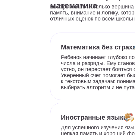
лучших детских
педагогов
Ребенок начинает глубоко понимат
числа и разряды. Ему становится л
устно, он перестает бояться сложн
Уверенный счет помогает быстрее 
к текстовым задачам: понимать усл
выбирать алгоритм и не путаться в
Иностранные языки
Для успешного изучения языков н
цепкая память и хороший фонемати
Занятия на абакусе помогают быст
запоминать новые слова, легко уд
в голове правила грамматики и бы
переключаться между разными тип