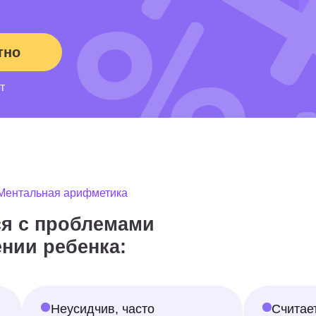
 проблемами
 ребенка:
Ментальная арифметика
Неусидчив, часто
Считает медленно
отвлекается,
или с трудом
не может высидеть
и 10 минут