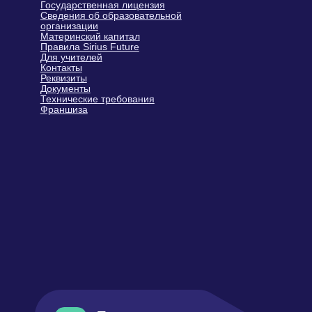
ИНН 502420673415 ·
ОГРНИП 321508100520589
Тел.: +7 (499) 283-63-78 · E-mail:
info@siriusfuture.ru
Доступные способы оплаты