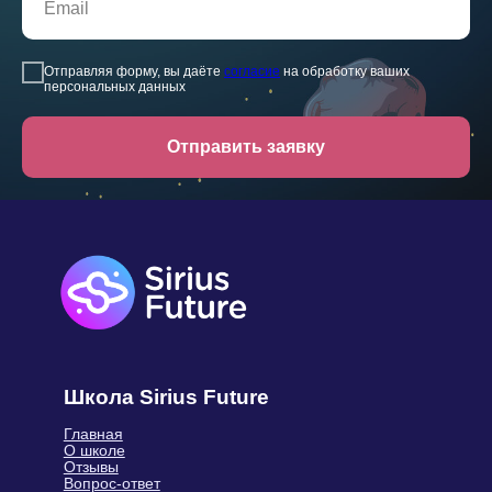
+7 (499) 283-63-78
info@siriusfuture.ru
Отправляя форму, вы даёте
согласие
на обработку ваших
персональных данных
Написать руководителю
9:00 – 21:00 МСК
Отправить заявку
Политика обработки персональных
данных
Оферта
Карта
Пользовательское соглашение
сайта
© Sirius Future, 2026, Все права
защищены.
Индивидуальный предприниматель
Герасимюк Ольга Сергеевна
Юридический адрес: 143405,
Московская обл., г. Красногорск, ул.
Молодежная, д. 4