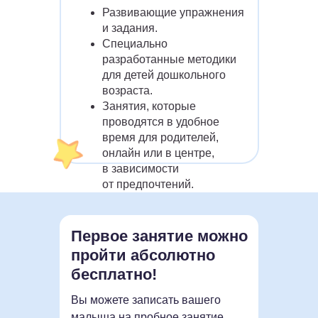
Развивающие упражнения
и задания.
Специально
разработанные методики
для детей дошкольного
возраста.
Занятия, которые
проводятся в удобное
время для родителей,
Ставим ребенка
онлайн или в центре,
и родителя на 1
в зависимости
КАК СТРОЯТСЯ ЗАНЯТИЯ?
место
от предпочтений.
Занятия в рамках обучающих курсов
проходят онлайн на собственной
Первое занятие можно
Учитываем все
интерактивной платформе Sirius
пройти абсолютно
ваши
Future.
пожелания
бесплатно!
В нее уже внедрены все
Вы можете записать вашего
необходимые задания и упражнения.
малыша на пробное занятие,