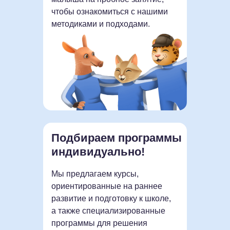
Подстраиваем
Ребенок работает индивидуально
чтобы ознакомиться с нашими
программу под каждого
с преподавателем по видеосвязи.
методиками и подходами.
Это удобно, ведь вам не нужно
тратить время на поездки по пробкам
Москвы или другого города,
Занимаемся
и комфортно, ведь ребенок может
на удобной платформе
заниматься в привычной обстановке
без лишнего стресса.
Заботимся о комфорте
Подбираем программы
во время занятий
индивидуально!
Мы предлагаем курсы,
ориентированные на раннее
развитие и подготовку к школе,
Даём задания
на закрепление
а также специализированные
программы для решения