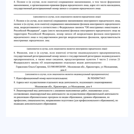
Подписаться и быть в курсе
Занятия
Ментальная
арифметика
Математика
Чтение
Скорочтение
Английский язык
ТРИЗ-Мастермайнд
Вводное занятие
Курсы для детей
Развивающие занятия
Логопедия
Русский язык