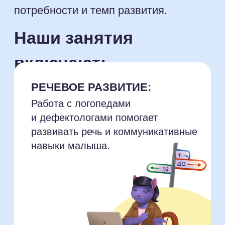
ПСИХОЛОГИЧЕСКАЯ
учеников
ПОДДЕРЖКА:
занятия с психологами
направлены на эмоциональное
развитие и психическое здоровье
ребенка.
95%
показали результаты
за 8 занятий
ПОДГОТОВКА
К ШКОЛЕ:
Программы подготовлены
с учетом возрастных
особенностей, чтобы помочь
малышу освоить основы чтения,
счета и других школьных
дисциплин.