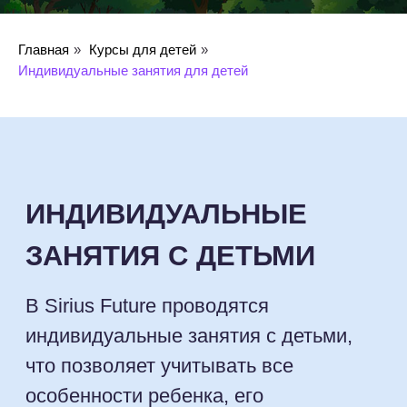
индивидуальные занятия с детьми,
что позволяет учитывать все
Сейчас Sirius Future — это:
особенности ребенка, его
Главная
»
Курсы для детей
»
Индивидуальные занятия для детей
потребности и темп развития.
Наши занятия
включают:
РЕЧЕВОЕ РАЗВИТИЕ:
300+
Работа с логопедами
и дефектологами помогает
лучших детских
развивать речь и коммуникативные
педагогов
навыки малыша.
5 000+