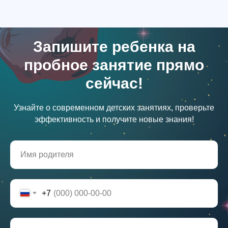
Полезное
Запишите ребенка на
Реферальная программа
Бесплатный курс по ментальной арифметике
пробное занятие прямо
Рабочая тетрадь
Техническая помощь
сейчас!
Блог
Подарочные сертификаты
Сайт Минобрнауки России
Сайт Минпросвещения России
Узнайте о современном детских занятиях, проверьте
эффективность и получите новые знания!
+7
Связаться с нами