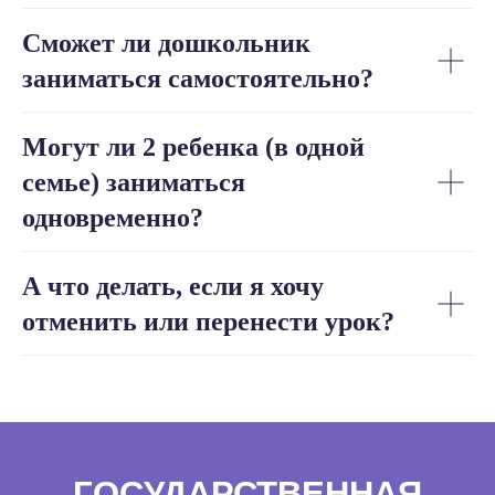
Сможет ли дошкольник
заниматься самостоятельно?
Могут ли 2 ребенка (в одной
семье) заниматься
одновременно?
А что делать, если я хочу
Школа Sirius Future
отменить или перенести урок?
Главная
О школе
Отзывы
Вопрос-ответ
Государственная лицензия
Сведения об образовательной
организации
Материнский капитал
Правила Sirius Future
Для учителей
Контакты
Реквизиты
Документы