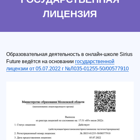
Технические требования
Франшиза
Образовательная деятельность в онлайн-школе Sirius
Future ведётся на основании
государственной
лицензии от 05.07.2022 г №Л035-01255-50/00577910
Подпишитесь
и получайте первыми
Практические материалы по развитию
ребенка: упражнения, игровые
заданиях и рекомендациях педагогов-
психологов
Информацию о закрытых акциях
и персональных бонусах
Новости о курсах, программах
и бесплатных мероприятиях