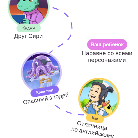
Самарина
Екатерина
10 лет опыта
От педагога:
?
Я педагог с опытом более 10 лет.
Люблю свою профессию и детей,
верю в индивидуальный подход к
каждому ученику. В свободное время
увлекаюсь вязанием детских вещей и
путешествиями.
Все под рукой