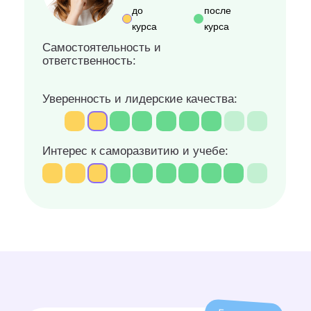
развить
найти полезное
творческое
применение
мышление
гаджетам
свободно
развить
говорить по-
логическое
английски и легко
и математическое
понимать других
мышление
увереннее
развить
говорить и писать
усидчивость
по-русски
и концентрацию
считать быстрее
быстрее читать
калькулятора
и лучше
понимать
прочитанное
Тренажёры для детей
Чтобы вы могли тренироваться
и улучшать навыки в любое