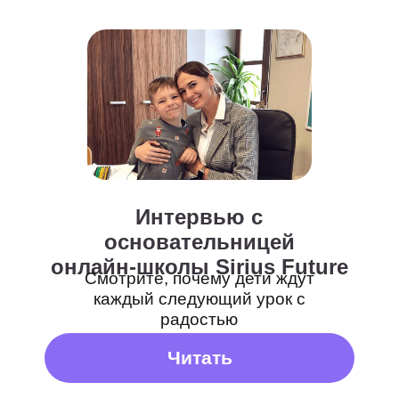
Интервью с
300+
основательницей
онлайн-школы Sirius Future
лучших детских
Смотрите, почему дети ждут
педагогов
каждый следующий урок с
радостью
Читать
5 000+
Выберите то, что нужно ребенку
учеников
4–6 лет
7–10 лет
11–14 лет