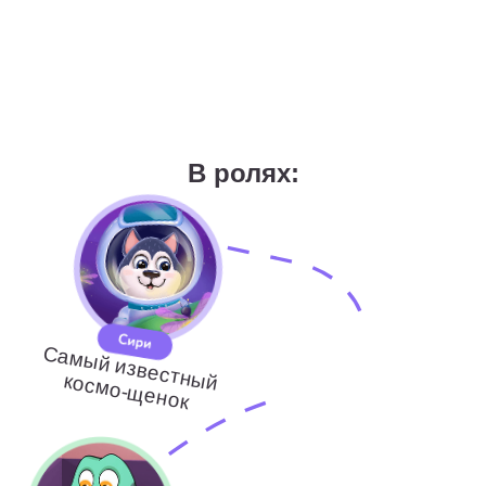
делаю занятия лёгкими и с юмором.
Педагогика для меня — это стиль
жизни: она вдохновляет, учит и
приносит пользу. Люблю активный
отдых, путешествия, велопрогулки и
походы.
Ахадова Саадат
4 года опыта
?
От педагога:
Я педагог и психолог с 10-летним
опытом. Помогаю детям поверить в
себя, раскрыть потенциал и учиться в
атмосфере поддержки и
безопасности. На занятиях использую
интересные, нестандартные подходы,
чтобы обучение было живым и
эффективным.