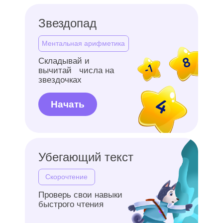
Только лучшие
педагоги
5-этапный отбор: берём 1 из 25.
Поэтому у каждого ребёнка
педагог с опытом, харизмой
и искренней любовью к детям
Результаты в 2 раза
быстрее, чем в школе
Методика, проверенная
тысячами учеников. Знания
усваиваются легко и надолго
Учеба, которая увлекает
Интерактивные тренажёры,