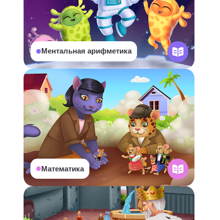
Опасный злодей
О
тличница по английскому
Наши педагоги
Стульба Мария
3 года опыта
?