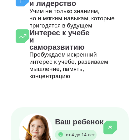
Учимся думать нестандартно: ищем
решения и прокачиваем мягкие
Ваш актуальный номер
навыки в группе и индивидуально
+7
Подробнее
Выберите курс
Отправляя форму, вы даёте
согласие
на
обработку ваших персональных данных
Записаться
Выберите, какие навыки
и способности ребенка
хотите улучшить
привить интерес
подтянуть
к обучению
оценки в школе