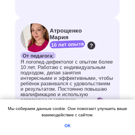
Личный кабинет
Удобное пространство для
ребенка
и родителя: расписание,
домашние задания, материалы
и прогресс в одном месте.
Полный контроль и максимум
удобства.
Уроки
Живые онлайн-занятия
Мы собираем данные cookie. Они помогают улучшить ваше
с сильными педагогами. Все
взаимодействие с сайтом.
проходит в интерактивной
ОК
форме — ребенок не просто
слушает, а активно вовлекается.