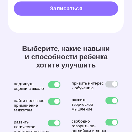
Начать
Match audio
Английский язык
Соедини слова или
картинки со звуками
Начать
Все тренажёры (30+)