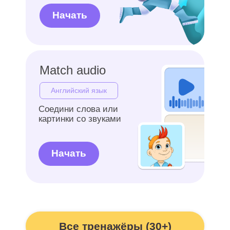
истории и персонажи
превращают занятия в игру,
а не в скучную обязанность
Забота о каждом
Помогаем детям с СДВГ, РАС
и другими особенностями
развития. Вам не нужно сидеть
рядом — ребёнок сам
подключается, администратор
всегда на связи
Захватывающий сюжет
с героями курсов на каждом
уроке