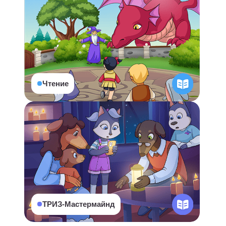
Ларионова
Виктория
7 лет опыта
?
От педагога:
Я 9 лет работаю с детьми и имею
высшее педагогическое образование.
Для меня важно создать на занятиях
безопасную и комфортную
атмосферу, где ребёнок чувствует
поддержку и веру в свои силы. Я
помогаю детям преодолевать
трудности и учиться с уверенностью
и радостью.
Сухарева Анна
7 лет опыта
?
От педагога:
Я люблю детей и искренне стараюсь
делиться с ними знаниями и опытом,