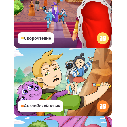
От педагога:
Я отзывчивая и доброжелательная,
создаю на уроке атмосферу
уверенности и спокойствия, чтобы
ребенок раскрывался и с интересом
учился. Приглашаю вас на занятия!
Атрощенко
Мария
10 лет опыта
?
От педагога:
Я логопед-дефектолог с опытом более
10 лет. Работаю с индивидуальным
подходом, делая занятия
интересными и эффективными, чтобы
ребёнок развивался с удовольствием
и результатом. Постоянно повышаю
квалификацию и использую
современные методики.