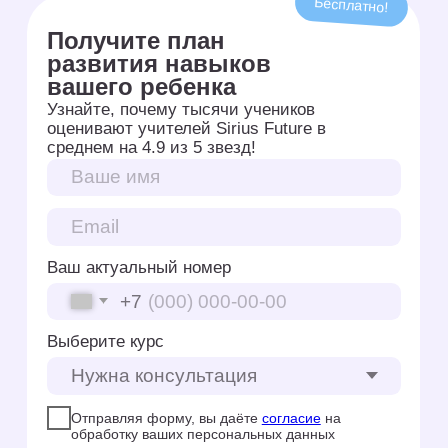
удобное время!
Звездопад
Ментальная арифметика
Складывай и
вычитай числа на
звездочках
Начать
Убегающий текст
Скорочтение
Проверь свои навыки
быстрого чтения