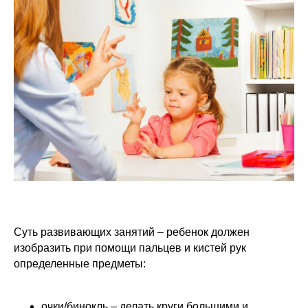
Отправляя форму, вы
соглашаетесь
с офертой
и даёте
согласие на обработку ваших
персональных данных
ЗАПИСАТЬСЯ
Суть развивающих занятий – ребенок должен
изобразить при помощи пальцев и кистей рук
Самые
определенные предметы:
популярные курсы
Sirius Future
очки/бинокль – делать круги большими и