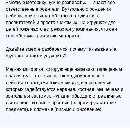
«Мелкую моторику нужно развивать» — знают все
ответственные родители. Буквально с рождения
ребенка они слышат об этом от педиатров,
воспитателей и просто знакомых. На игрушках для
детей тоже часто встречаются упоминания, что они
Наш курс по ментальной арифметике
способствуют развитию моторики.
Научим
складывать
Давайте вместе разберемся, почему так важна эта
и вычитать в уме
функция и как ее улучшить?
трехзначные числа
Мелкая моторика, которую еще называют пальцевым
праксисом – это точные, скоординированные
действия пальцами и кистями рук, в выполнении
которых задействуется нервная, костная, мышечная и
зрительная системы. Функция объединяет различные
движения – и самые простые (например, хватание
предмета), и сложные (письмо и рисование).
Подробнее