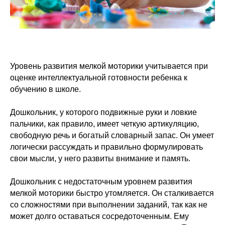
и узнайте, куда
записать ребенка 4−14
лет чтобы развить его
таланты
После прохождения теста
вы узнаете, какие онлайн-занятия
Уровень развития мелкой моторики учитывается при
помогут решить проблемы
поведения и развить таланты
оценке интеллектуальной готовности ребенка к
ребенка
обучению в школе.
Бесплатное
занятие
Дошкольник, у которого подвижные руки и ловкие
Диагностика
пальчики, как правило, имеет четкую артикуляцию,
способностей
свободную речь и богатый словарный запас. Он умеет
Пройти тест
логически рассуждать и правильно формулировать
свои мысли, у него развиты внимание и память.
Дошкольник с недостаточным уровнем развития
мелкой моторики быстро утомляется. Он сталкивается
со сложностями при выполнении заданий, так как не
может долго оставаться сосредоточенным. Ему