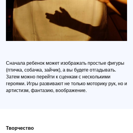
детей
Наши преподаватели сделают
обучение увлекательным
приключением.
4+ лет
от 1 155 ₽/занятие
Курсы для
1−4 классов
Сначала ребенок может изображать простые фигуры
Улучшаем оценки в школе, развиваем
когнитивные и творческие способности,
(птичка, собачка, зайчик), а вы будете отгадывать.
прививаем любовь к учебе.
Затем можно перейти к сценкам с несколькими
героями. Игры развивают не только моторику рук, но и
артистизм, фантазию, воображение.
1-4 класс
от 1 155 ₽/занятие
Творчество