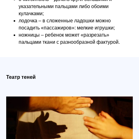
Курсы для
указательными пальцами либо обоими
дошкольников
кулачками;
Занятия в игровой форме, гибкий график
лодочка – в сложенные ладошки можно
занятий и удобная онлайн-платформа.
посадить «пассажиров»: мелкие игрушки;
ножницы – ребенок может «разрезать»
пальцами ткани с разнообразной фактурой.
4-6 лет
от 1 155 ₽/занятие
Развивающие
занятия для
Театр теней
детей
Все уроки проходят
в индивидуальной форме
на собственной интерактивной
платформе.
4+ лет
от 1 376 ₽/занятие
Обучающие
программы для