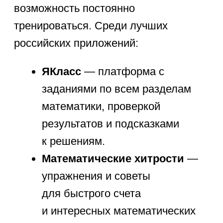
для детей знакомит с алгоритмами
и структурой мышления:
Алгоритмика
— программа
для обучения основам
программирования и логике.
Сферум (обучение логике)
—
задания на логику
и рассуждение через игровые
механики.
Такие приложения для детей
развивают критическое мышление
и помогают подготовиться к
школьному курсу информатики.
Наш курс Scratch Junior
Создать свою игру