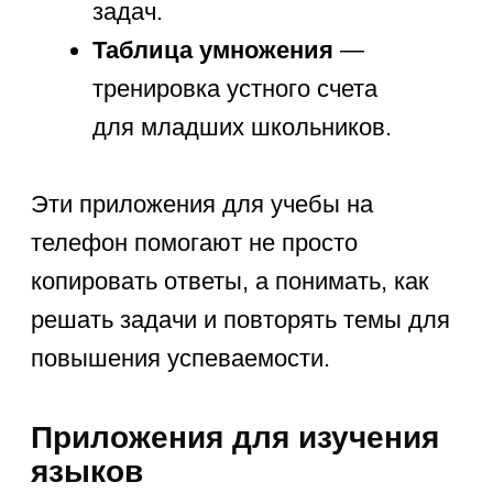
с нуля? Легко
со Scratch Junior
Подробнее
Органайзеры и
планировщики
для школьников
Организация учебного процесса —
ключ к успеху. Планирование уроков,
домашнего задания и контроль