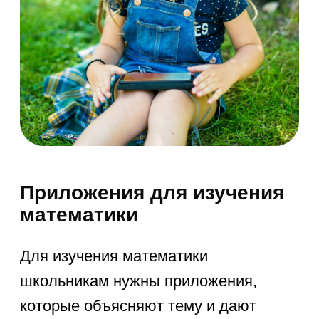
Пазл Инглиш
— упражнения
на лексику и английский язык
в игровых заданиях.
Lingualeo
— система заданий
для развития навыков.
Эти образовательные приложения
тренируют языковые навыки
эффективно, делают язык понятным
и интересным.
Приложения для развития
логики
и программирования
Развитие логики важно как для
младших школьников, так и для
подростков. Программирование