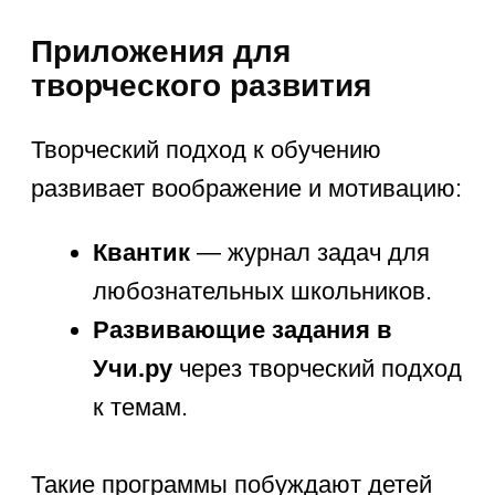
4-6 лет
от 1 155 ₽/занятие
Развивающие
занятия для
детей
Все уроки проходят
в индивидуальной форме
на собственной интерактивной
платформе.
4+ лет
от 1 376 ₽/занятие
Обучающие
программы для
детей
Наши преподаватели сделают
обучение увлекательным
приключением.
4+ лет
от 1 155 ₽/занятие