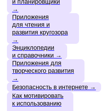
Современный смартфон стал
мощным помощником в учебе.
Лучшие приложения для школьников
помогают детям эффективно
осваивать школьную программу,
развивать навыки, выполнять
домашнее задание и планировать
учебный процесс прямо с телефона.
В этом материале собраны
конкретные российские
образовательные приложения
,
которые уже помогли тысячам
учеников повысить успеваемость
и мотивацию.
Зачем школьникам нужны