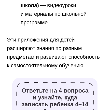
поддерживать интерес. Подростки
и младшие школьники воспринимают
задания через призму игр
и результатов. Объединяйте задания
с поощрением, делайте совместные
сессии обучения, ставьте реальные
цели, следите за прогрессом и
отмечайте улучшения оценок. Баланс
между учебными приложениями
и отдыхом — ключ к успеху.
Комплексный подход
к образованию: онлайн-
курсы
Помимо приложений для учебы,
особенно полезны онлайн-курсы,
которые дополняют знания из
школьной программы. Это помогает