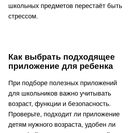
Для изучения математики
школьникам нужны приложения,
которые объясняют тему и дают
возможность постоянно
тренироваться. Среди лучших
российских приложений:
ЯКласс
— платформа с
заданиями по всем разделам
математики, проверкой
результатов и подсказками
к решениям.
Математические хитрости
—
упражнения и советы
для быстрого счета
и интересных математических
задач.
Таблица умножения
—
тренировка устного счета