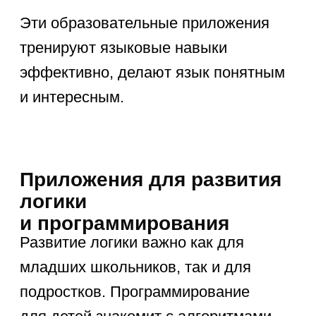
Для развития любознательности,
чтения и общего кругозора полезны
приложения:
МЭШ (Московская
электронная школа)
—
библиотека с электронными
учебниками, заданиями
и материалами.
РЭШ (Российская электронная
школа)
— видеоуроки
и материалы по школьной
программе.
Эти приложения для детей
расширяют знания по разным
предметам и развивают способность
к самостоятельному обучению.