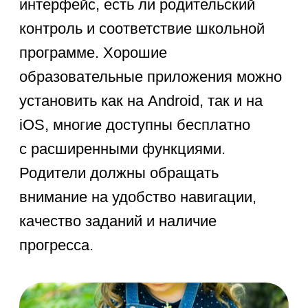
для младших школьников.
Эти приложения для учебы на
телефон помогают не просто
копировать ответы, а понимать, как
решать задачи и повторять темы для
повышения успеваемости.
Приложения для изучения
языков
Изучение языков — ключевой навык
в школе. Лучшие приложения
для школьников в этой категории
помогают развивать словарный
запас, грамматику и навыки чтения
через интерактивные уроки: