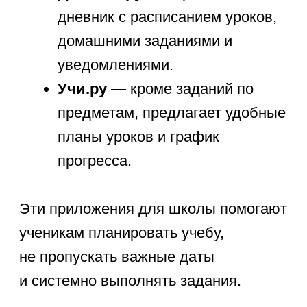
к темам.
таланты
После прохождения теста
вы узнаете, какие онлайн-занятия
Такие программы побуждают детей
помогут решить проблемы
поведения и развить таланты
проявлять инициативу и мыслить
ребенка
нестандартно.
Бесплатное
занятие
Диагностика
способностей
Пройти тест
Безопасность ребенка
в интернете
Используя приложения на Android
или iOS, особенно важно соблюдать