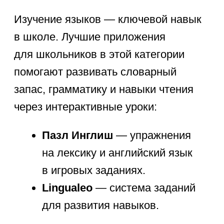
сроков помогает управлять временем:
Дневник.ру
— персональный
дневник с расписанием уроков,
домашними заданиями и
уведомлениями.
Учи.ру
— кроме заданий по
предметам, предлагает удобные
планы уроков и график
прогресса.
Эти приложения для школы помогают
ученикам планировать учебу,
не пропускать важные даты
и системно выполнять задания.
Приложения для чтения
и развития кругозора