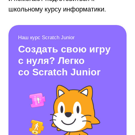
Энциклопедии и
справочники в телефоне
Быстрый доступ к справочной
информации помогает при подготовке
к урокам:
Электронные учебники МЭШ
— подборки освещённых тем
по истории, биологии,
географии.
Словари и справочники в