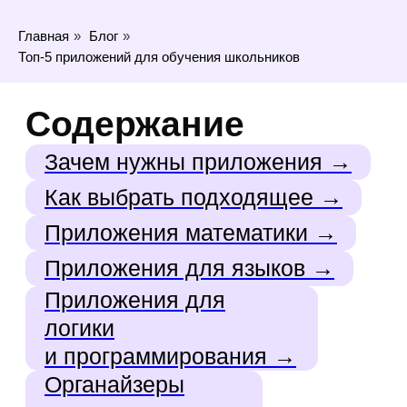
логики
и программирования →
Главная
»
Блог
»
Органайзеры
Топ-5 приложений для обучения школьников
и планировщики
→
Приложения
для чтения и
развития кругозора
→
Энциклопедии
и справочники →
Приложения для
творческого развития
→
Безопасность в интернете →
Как мотивировать
к использованию
→
Онлайн-курсы →