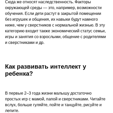
Сюда же относят наследственность. Факторы
ЗАПИСАТЬСЯ
окружающей среды — это, например, возможности
обучения. Если дети растут в закрытой помещении
без игрушек и общения, их навыки будут намного
ниже, чем у сверстников с нормальной жизнью. В эту
категорию входит также экономический статус семьи,
игры и занятия со взрослыми, общение с родителями
и сверстниками и др.
Самые
популярные курсы
Sirius Future
Как развивать интеллект у
Курсы для
ребенка?
дошкольников
Занятия в игровой форме, гибкий график
занятий и удобная онлайн-платформа.
В первые 2–3 года жизни малышу достаточно
простых игр с мамой, папой и сверстниками. Читайте
4-6 лет
от 1 155 ₽/занятие
вслух, больше гуляйте, пойте и танцуйте, рисуйте и
лепите.