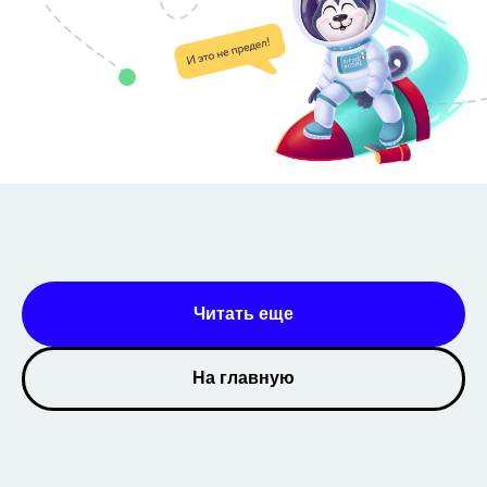
Занятия
Ментальная
арифметика
Математика
Чтение
Скорочтение
Английский язык
ТРИЗ-Мастермайнд
Вводное занятие
Курсы для детей
Развивающие занятия
Логопедия
Русский язык
Читать еще
На главную
Полезное
Реферальная программа
Бесплатный курс по ментальной арифметике