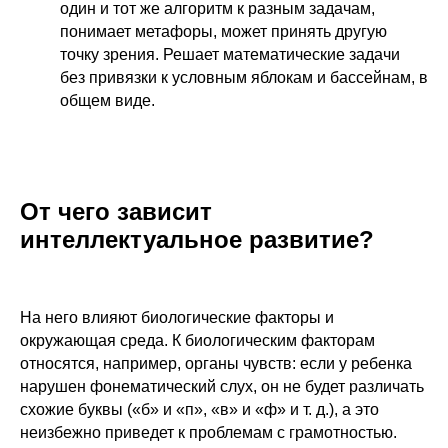
один и тот же алгоритм к разным задачам,
ЗАПИШИТЕСЬ
понимает метафоры, может принять другую
точку зрения. Решает математические задачи
НА БЕСПЛАТНОЕ
без привязки к условным яблокам и бассейнам, в
ВВОДНОЕ ЗАНЯТИЕ
общем виде.
От чего зависит
интеллектуальное развитие?
На него влияют биологические факторы и
окружающая среда. К биологическим факторам
относятся, например, органы чувств: если у ребенка
Отправляя форму, вы
нарушен фонематический слух, он не будет различать
соглашаетесь
с офертой
и даёте
схожие буквы («б» и «п», «в» и «ф» и т. д.), а это
согласие на обработку ваших
персональных данных
неизбежно приведет к проблемам с грамотностью.