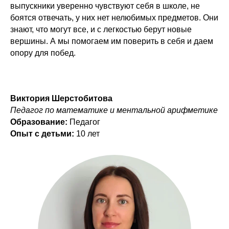
выпускники уверенно чувствуют себя в школе, не
Улучшаем оценки в школе, развиваем
боятся отвечать, у них нет нелюбимых предметов. Они
когнитивные и творческие способности,
прививаем любовь к учебе.
знают, что могут все, и с легкостью берут новые
вершины. А мы помогаем им поверить в себя и даем
опору для побед.
1-4 класс
от 1 155 ₽/занятие
Виктория Шерстобитова
Педагог по математике и ментальной арифметике
Образование:
Педагог
Опыт с детьми:
10 лет