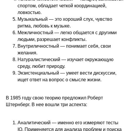
спортом, обладает четкой координацией,
ловкостью.
Музыкальный — это хороший слух, чувство
ритма, любовь к музыке.
Межличностный — легко общается с другими
людьми, разрешает конфликты.
Внутриличностный — понимает себя, свои
Ответьте на 4 вопроса
желания.
и узнайте, куда
Натуралистический — изучает окружающую
записать ребенка 4−14
среду, любит природу.
лет чтобы развить его
Экзистенциальный — умеет вести дискуссии,
таланты
После прохождения теста
ищет ответ на вопрос о смысле жизни.
вы узнаете, какие онлайн-занятия
помогут решить проблемы
поведения и развить таланты
В 1985 году свою теорию предложил Роберт
ребенка
Штернберг. В нее вошли три аспекта:
Бесплатное
занятие
Диагностика
Аналитический — именно его измеряют тесты
способностей
IQ. Применяется для анализа проблем и поиска