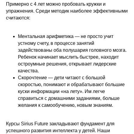
Примерно с 4 лет можно пробовать кружки и
Развивающие
упражнения. Среди методик наиболее эффективными
занятия для
считаются:
детей
Все уроки проходят
в индивидуальной форме
на собственной интерактивной
платформе.
Ментальная арифметика — не просто учит
устному счету, в процессе занятий
4+ лет
от 1 376 ₽/занятие
задействованы оба полушария головного мозга.
Ребенок начинает мыслить быстрее, находит
остроумные решения, открывает лидерские
Обучающие
качества.
программы для
Скорочтение — дети читают с большой
детей
Наши преподаватели сделают
скоростью, понимают и обрабатывают большие
обучение увлекательным
приключением.
куски информации «на лету». Им легче
справиться с домашними заданиями, больше
желания к самообучению, новым знаниям.
4+ лет
от 1 155 ₽/занятие
Курсы Sirius Future закладывают фундамент для
Курсы для
успешного развития интеллекта у детей. Наши
1−4 классов