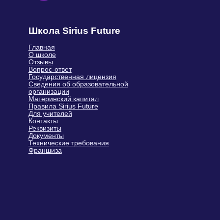
Политика обработки персональных
данных
Оферта
Карта
Пользовательское соглашение
сайта
© Sirius Future, 2026, Все права
защищены.
Индивидуальный предприниматель
Герасимюк Ольга Сергеевна
Юридический адрес: 143405,
Московская обл., г. Красногорск, ул.
Молодежная, д. 4
ИНН 502420673415 ·
ОГРНИП 321508100520589
Тел.: +7 (499) 283-63-78 · E-mail:
info@siriusfuture.ru
Доступные способы оплаты