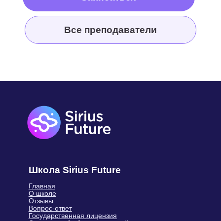
Школа Sirius Future
Главная
О школе
Отзывы
Вопрос-ответ
Государственная лицензия
Сведения об образовательной
организации
Материнский капитал
Правила Sirius Future
Для учителей
Контакты
Реквизиты
Документы
Технические требования
Франшиза