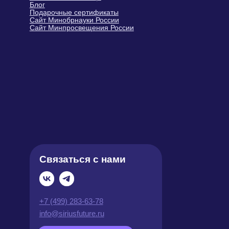
9:00 – 21:00 МСК
Политика обработки персональных
данных
Оферта
Карта
Пользовательское соглашение
сайта
© Sirius Future, 2026, Все права
защищены.
Индивидуальный предприниматель
Герасимюк Ольга Сергеевна
Юридический адрес: 143405,
Московская обл., г. Красногорск, ул.
Молодежная, д. 4
ИНН 502420673415 ·
ОГРНИП 321508100520589
Тел.: +7 (499) 283-63-78 · E-mail:
info@siriusfuture.ru