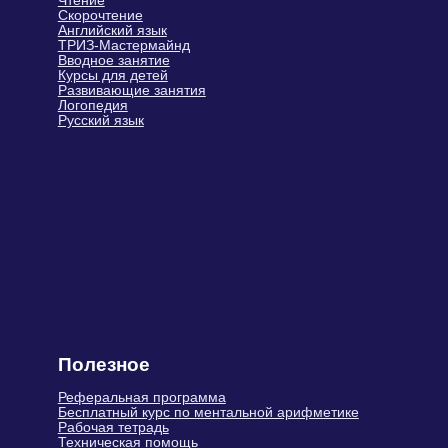
Бесплатный курс по ментальной арифметике
Рабочая тетрадь
Техническая помощь
Блог
Подарочные сертификаты
Сайт Минобрнауки России
Сайт Минпросвещения России
Связаться с нами
+7 (499) 283-63-78
info@siriusfuture.ru
Написать руководителю