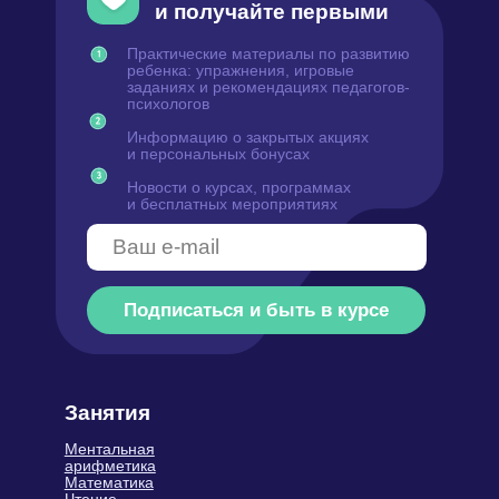
Занятия
Ментальная
арифметика
Математика
Чтение
Скорочтение
Английский язык
ТРИЗ-Мастермайнд
Вводное занятие
Курсы для детей
Развивающие занятия
Логопедия
Русский язык
Полезное
Реферальная программа