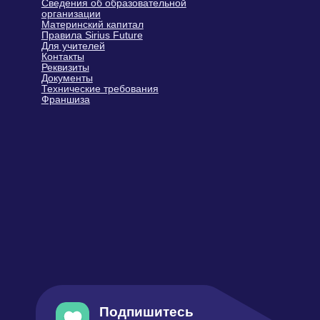
Подпишитесь
и получайте первыми
Практические материалы по развитию
ребенка: упражнения, игровые
заданиях и рекомендациях педагогов-
психологов
Информацию о закрытых акциях
и персональных бонусах
Новости о курсах, программах
и бесплатных мероприятиях
Подписаться и быть в курсе