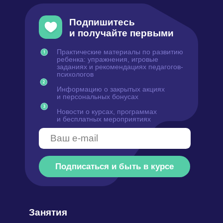
Подписаться и быть в курсе
Занятия
Ментальная
арифметика
Математика
Чтение
Скорочтение
Английский язык
ТРИЗ-Мастермайнд
Вводное занятие
Курсы для детей
Развивающие занятия
Логопедия
Русский язык