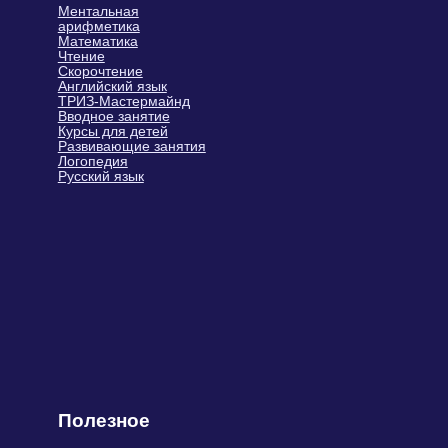
Полезное
Реферальная программа
Бесплатный курс по ментальной арифметике
Рабочая тетрадь
Техническая помощь
Блог
Подарочные сертификаты
Сайт Минобрнауки России
Сайт Минпросвещения России
Связаться с нами
+7 (499) 283-63-78
info@siriusfuture.ru