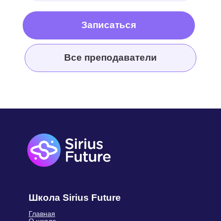
Школа Sirius Future
Главная
О школе
Отзывы
Вопрос-ответ
Государственная лицензия
Сведения об образовательной
организации
Материнский капитал
Правила Sirius Future
Для учителей
Контакты
Реквизиты
Документы
Технические требования
Франшиза