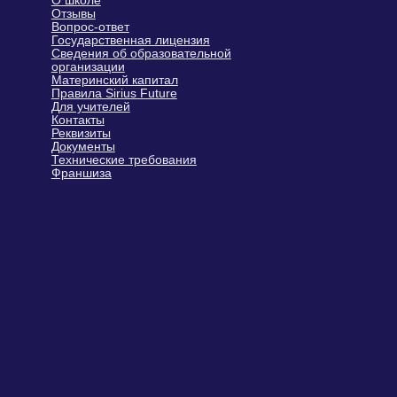
Подпишитесь
и получайте первыми
Практические материалы по развитию
ребенка: упражнения, игровые
заданиях и рекомендациях педагогов-
психологов
Информацию о закрытых акциях
и персональных бонусах
Новости о курсах, программах
и бесплатных мероприятиях