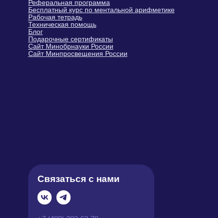
Написать руководителю
9:00 – 21:00 МСК
Политика обработки персональных
данных
Оферта
Карта
Пользовательское соглашение
сайта
© Sirius Future, 2026, Все права
защищены.
Индивидуальный предприниматель
Герасимюк Ольга Сергеевна
Юридический адрес: 143405,
Московская обл., г. Красногорск, ул.
Молодежная, д. 4
ИНН 502420673415 ·
ОГРНИП 321508100520589
Тел.: +7 (499) 283-63-78 · E-mail:
info@siriusfuture.ru