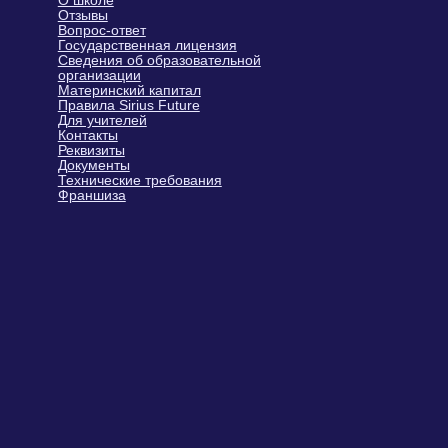
Подпишитесь
и получайте первыми
Практические материалы по развитию
ребенка: упражнения, игровые
заданиях и рекомендациях педагогов-
психологов
Информацию о закрытых акциях
и персональных бонусах
Новости о курсах, программах
и бесплатных мероприятиях