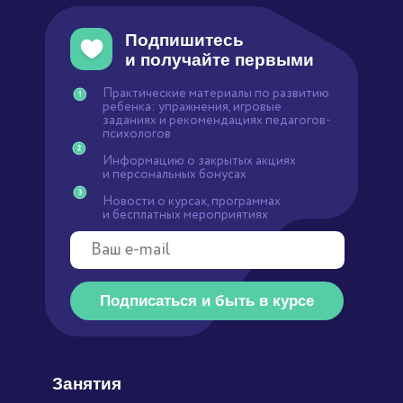
Подписаться и быть в курсе
Занятия
Ментальная
арифметика
Математика
Чтение
Скорочтение
Английский язык
ТРИЗ-Мастермайнд
Вводное занятие
Курсы для детей
Развивающие занятия
Логопедия
Русский язык