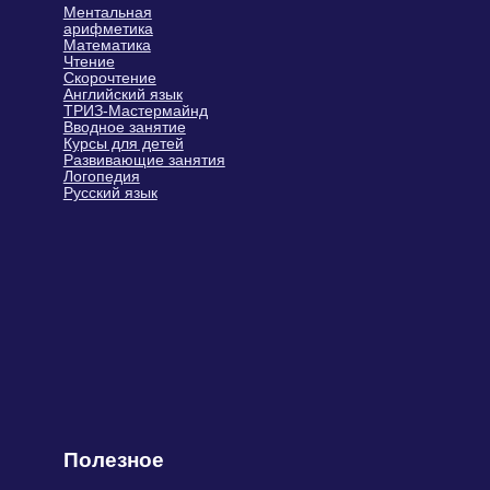
Полезное
Реферальная программа
Бесплатный курс по ментальной арифметике
Рабочая тетрадь
Техническая помощь
Блог
Подарочные сертификаты
Сайт Минобрнауки России
Сайт Минпросвещения России
Связаться с нами
+7 (499) 283-63-78
info@siriusfuture.ru