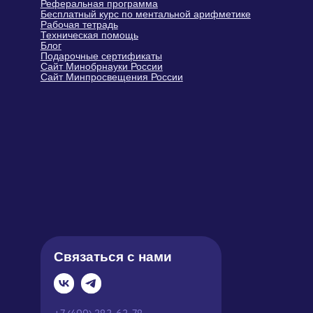
Написать руководителю
9:00 – 21:00 МСК
Политика обработки персональных
данных
Оферта
Карта
Пользовательское соглашение
сайта
© Sirius Future, 2026, Все права
защищены.
Индивидуальный предприниматель
Герасимюк Ольга Сергеевна
Юридический адрес: 143405,
Московская обл., г. Красногорск, ул.
Молодежная, д. 4
ИНН 502420673415 ·
ОГРНИП 321508100520589
Тел.: +7 (499) 283-63-78 · E-mail:
info@siriusfuture.ru