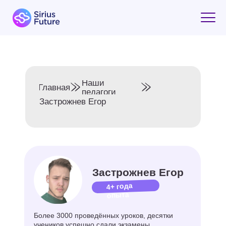
Наши
Главная
педагоги
Застрожнев Егор
Застрожнев Егор
4+ года
опыта
Более 3000 проведённых уроков, десятки
учеников успешно сдали экзамены
и приспособились к жизни заграницей.
Направление: