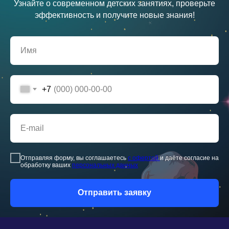
Узнайте о современном детских занятиях, проверьте
О школе
Отзывы
эффективность и получите новые знания!
Вопрос-ответ
Государственная лицензия
Сведения об образовательной
организации
Материнский капитал
Правила Sirius Future
Для учителей
Контакты
Реквизиты
Документы
Технические требования
+7
Франшиза
Отправляя форму, вы соглашаетесь
с офертой
и даёте согласие на
обработку ваших
персональных данных
Отправить заявку
Подпишитесь
и получайте первыми