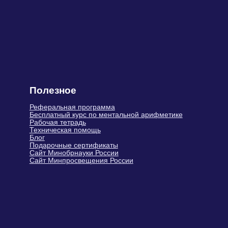
© Sirius Future, 2026, Все права
защищены.
Индивидуальный предприниматель
Герасимюк Ольга Сергеевна
Юридический адрес: 143405,
Московская обл., г. Красногорск, ул.
Молодежная, д. 4
ИНН 502420673415 ·
ОГРНИП 321508100520589
Тел.: +7 (499) 283-63-78 · E-mail:
info@siriusfuture.ru
Доступные способы оплаты