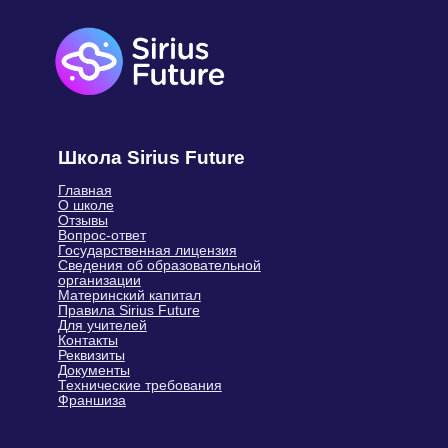
Практические материалы по развитию
ребенка: упражнения, игровые
заданиях и рекомендациях педагогов-
психологов
Информацию о закрытых акциях
и персональных бонусах
Новости о курсах, программах
и бесплатных мероприятиях
Подписаться и быть в курсе
Занятия
Ментальная
арифметика
Математика
Чтение
Скорочтение
Английский язык
ТРИЗ-Мастермайнд
Вводное занятие
Курсы для детей
Развивающие занятия