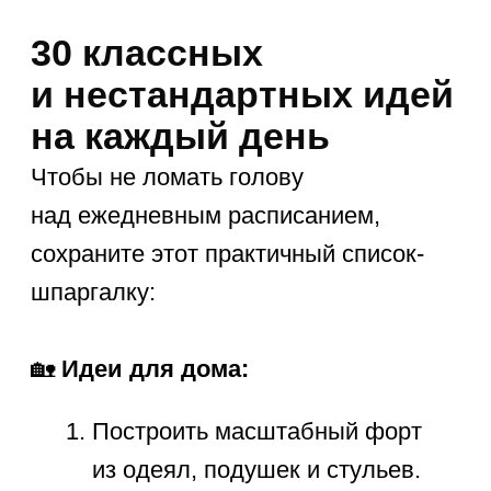
должен иметь законное право на
легкую скуку — это самый
мощный двигатель внутреннего
креатива.
Принуждение
. Насильное
чтение или решение задач
вызывает только слезы.
Игровые компромиссы работают
в разы эффективнее.
Попустительство
. В возрасте 7
лет осознанная саморегуляция
еще очень слаба.
Бесконтрольное сидение в
гаджетах вредит нервной
системе.
Каждое лето совершенно уникально.