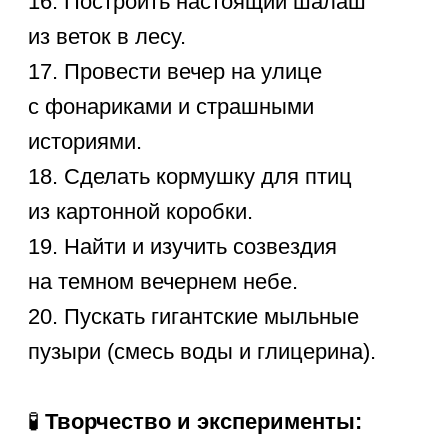
Курсы для
дошкольников
Занятия в игровой форме, гибкий график
занятий и удобная онлайн-платформа.
4-6 лет
от 1 155 ₽/занятие
Развивающие
занятия для
детей
Все уроки проходят
в индивидуальной форме
на собственной интерактивной
платформе.
4+ лет
от 1 376 ₽/занятие
Обучающие
программы для