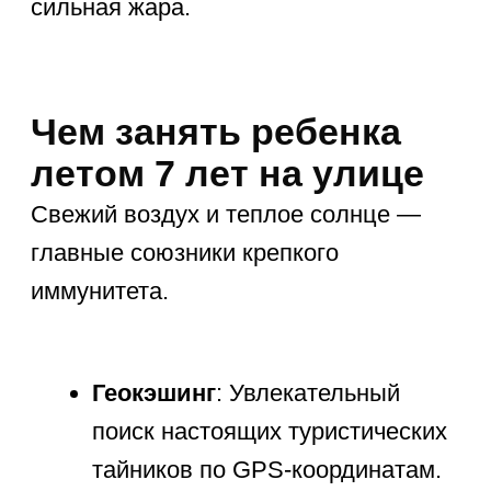
Идеи досуга на
каждый день
Разнообразие — главный секрет
успешного отдыха. Чередуйте
активности, чтобы не дать скуке
ни единого шанса.
1. Подвижные игры
Физическая разрядка жизненно
необходима растущему организму.
Активные игры с мячом, фрисби
или классический бадминтон
укрепляют мышцы. Кроме того, дети
просто обожают здоровый
соревновательный элемент.