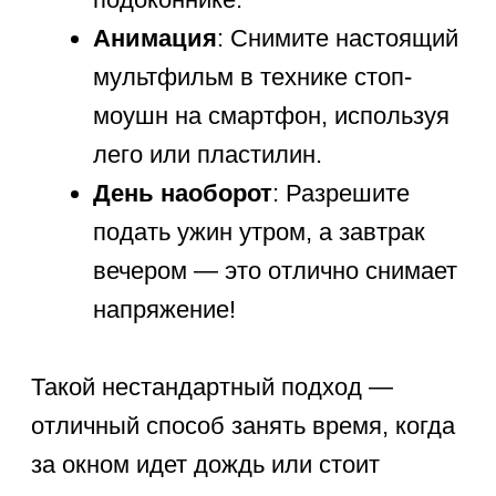
Развивающие занятия
для школьника
Интеллектуальная нагрузка в
каникулы должна быть
органичной и
проходить в формате
экспериментов
. Научные опыты,
такие как цветной вулкан из пищевой
соды или загадочная неньютоновская
жидкость, мощно пробуждают
познавательный интерес.
Когда ребенок
искренне увлечен
процессом
, новые нейронные связи
в его мозге формируются легко
и быстро. Подобные занятия отлично
готовят первоклассника ко второму
учебному году.