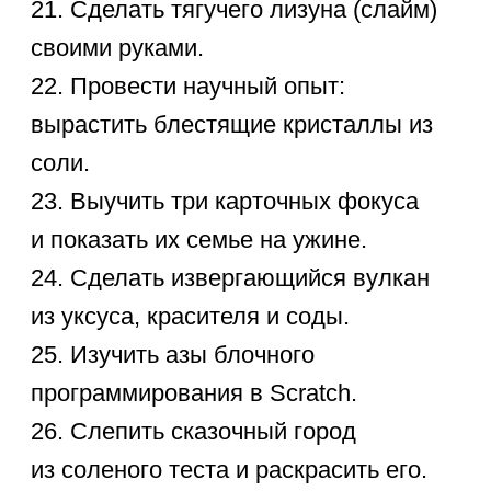
детей
Наши преподаватели сделают
обучение увлекательным
приключением.
4+ лет
от 1 155 ₽/занятие
Курсы для
1−4 классов
Улучшаем оценки в школе, развиваем
когнитивные и творческие способности,
прививаем любовь к учебе.
1-4 класс
от 1 155 ₽/занятие