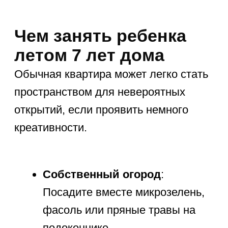
Цианотипия
: Сделайте
волшебные солнечные
отпечатки резных листьев
на светочувствительной бумаге.
Эти активности наглядно покажут,
что лето таит массу веселья
и за пределами цифрового мира.