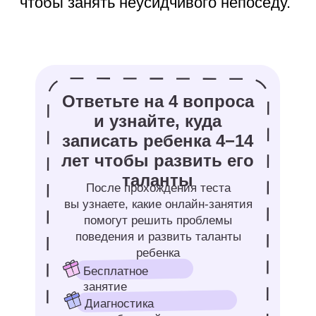
вырастить блестящие кристаллы из
соли.
23. Выучить три карточных фокуса
и показать их семье на ужине.
24. Сделать извергающийся вулкан
из уксуса, красителя и соды.
25. Изучить азы блочного
программирования в Scratch.
26. Слепить сказочный город
из соленого теста и раскрасить его.
27. Собрать объемного робота
из ненужных картонных коробок
и скотча.
28. Испечь песочное печенье
необычной формы с помощью
фигурных формочек.
29. Сочинить, озвучить по ролям
и записать на диктофон свою