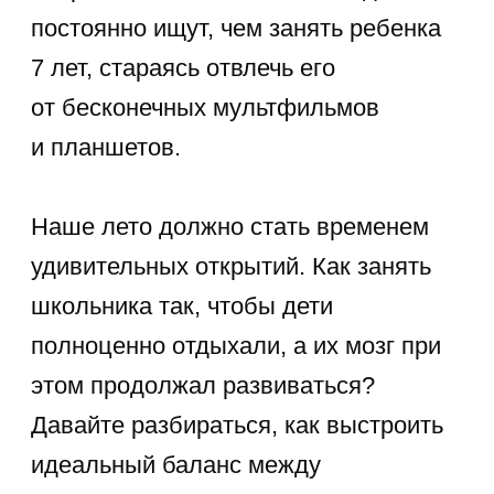
иллюстраций от
детского художника
Подробнее
Особенности развития
В 7 лет происходят важнейшие
психологические изменения:
Формируется логика
.
Появляется сложное
абстрактное мышление.
Новые роли
. Ваш ребенок