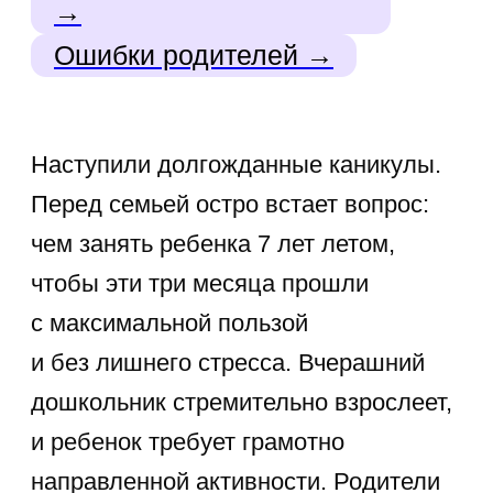
от бесконечных мультфильмов
и планшетов.
Наше лето должно стать временем
удивительных открытий. Как занять
школьника так, чтобы дети
полноценно отдыхали, а их мозг при
этом продолжал развиваться?
Давайте разбираться, как выстроить
идеальный баланс между
расслаблением и пользой.
Наш онлайн курс «Рисование для детей»
Видеокурс по
созданию
волшебных