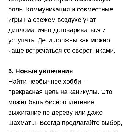
15. Собрать коллекцию необычных
гладких камней на пляже или в парке.
16. Построить настоящий шалаш
из веток в лесу.
17. Провести вечер на улице
с фонариками и страшными
историями.
18. Сделать кормушку для птиц
из картонной коробки.
19. Найти и изучить созвездия
на темном вечернем небе.
20. Пускать гигантские мыльные
пузыри (смесь воды и глицерина).
🧪
Творчество и эксперименты:
21. Сделать тягучего лизуна (слайм)
своими руками.
22. Провести научный опыт: