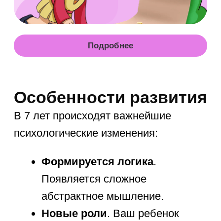
пространством для невероятных
открытий, если проявить немного
креативности.
Собственный огород
:
Посадите вместе микрозелень,
фасоль или пряные травы на
подоконнике.
Анимация
: Снимите настоящий
мультфильм в технике стоп-
моушн на смартфон, используя
лего или пластилин.
День наоборот
: Разрешите
подать ужин утром, а завтрак
вечером — это отлично снимает
напряжение!
Такой нестандартный подход —