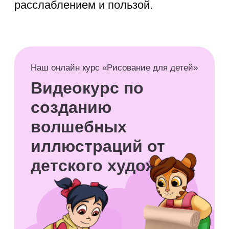
активно ищет
самостоятельности и отстаивает
свое мнение.
Улучшается концентрация
.
Зрительная и слуховая память
становятся намного крепче.
Возраст 7 лет требует обязательного
чередования умственной
и физической активности, чтобы
не допустить эмоционального
выгорания перед школой.
Чем занять ребенка
летом 7 лет дома
Обычная квартира может легко стать