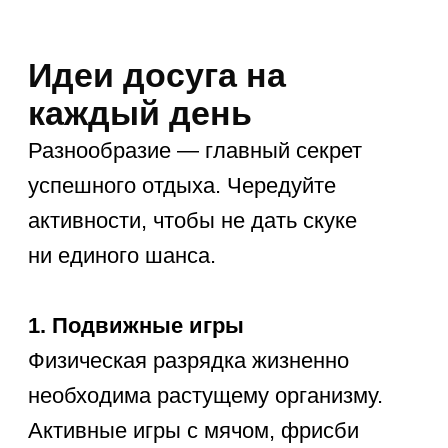
30 классных
и нестандартных идей
на каждый день
Чтобы не ломать голову
над ежедневным расписанием,
сохраните этот практичный список-
шпаргалку:
🏡
Идеи для дома:
Построить масштабный форт
из одеял, подушек и стульев.