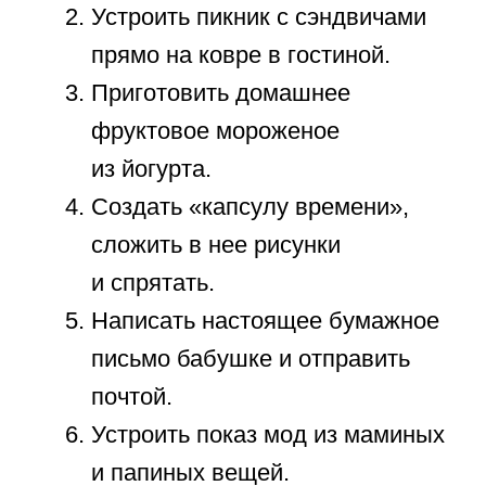
Наши дети растут потрясающе
быстро. Любой ребенок искренне
ждет вашей поддержки и совместных
радостных открытий. Чтобы
гармонично занять первоклассника,
всегда
ищите баланс между
активностью и полным
расслаблением
. Теплое лето
пролетит незаметно, если наполнить
его любовью и заботой. Идеальное
лето — это драгоценное время,
проведенное вместе всей семьей.
Пусть ребенок отдохнет душой, а
развивающие занятия не вызовут
у него стресса. Ваш ребенок вернется
за школьную парту в возрасте 7 лет
счастливым и полным новых сил!