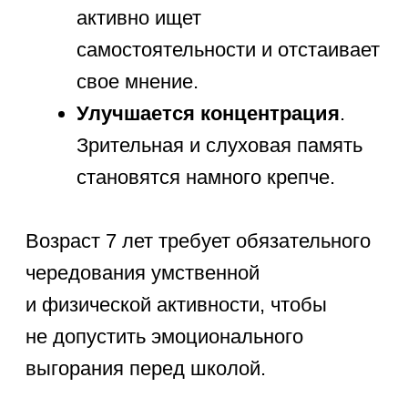
отличный способ занять время, когда
за окном идет дождь или стоит
сильная жара.
Чем занять ребенка
летом 7 лет на улице
Свежий воздух и теплое солнце —
главные союзники крепкого
иммунитета.
Геокэшинг
: Увлекательный
поиск настоящих туристических
тайников по GPS-координатам.
Автомойка
: Помойте велосипед
или самокат пушистой пеной
прямо во дворе.