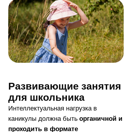
4. Общение и командные проекты
Социализация играет важнейшую
роль. Коммуникация и совместные
игры на свежем воздухе учат
дипломатично договариваться и
уступать. Дети должны как можно
чаще встречаться со сверстниками.
5. Новые увлечения
Найти необычное хобби —
прекрасная цель на каникулы. Это
может быть бисероплетение,
выжигание по дереву или даже
шахматы. Всегда предлагайте выбор,
чтобы занять неусидчивого непоседу.