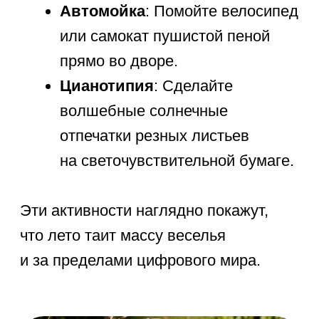
2. Творчество
Позвольте проявиться безграничной
фантазии! Роспись морских камней
акрилом или создание объемной
маски из папье-маше великолепно
стимулируют креативное
нестандартное мышление.
3. Обучающие уроки и онлайн-
курсы
Интерактивные платформы
позволяют увлекательно изучать
логику, программирование и
английский язык. Ваш ребенок
тренирует внимание в цифровой
среде с пользой. Главное следить,
чтобы дистанционные занятия
не утомляли глаза.