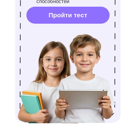
аудиосказку.
30. Создать домашний театр теней
с помощью плотной бумаги
и настольной лампы.
Ошибки родителей
при организации
досуга
Стараясь сделать отдых абсолютно
безупречным, заботливые взрослые
часто совершают типичные промахи.
Тотальный контроль
. Слишком
жесткое и плотное расписание
полностью лишает свободы.
Ваш ребенок обязательно