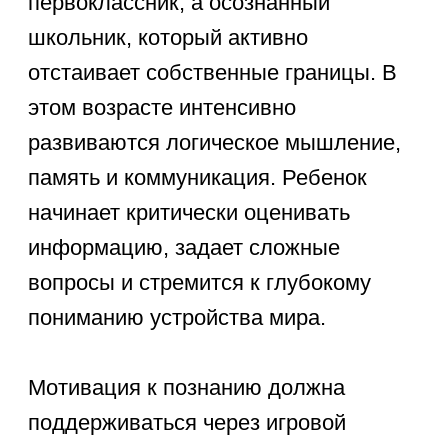
обогащает словарный запас.
Современный ребенок легко
осваивает новые технологии, поэтому
можно предложить ему базовые
основы видеомонтажа. Любой
ребенок оценит, если семья проявит
искренний интерес к его увлечениям.
Чем занять ребенка
летом 9 лет на улице
Задаваясь вопросом, чем занять
ребенка летом 9 лет на улице,
делайте ставку на спорт и командное
взаимодействие. Активный ребенок
должен много двигаться: кататься