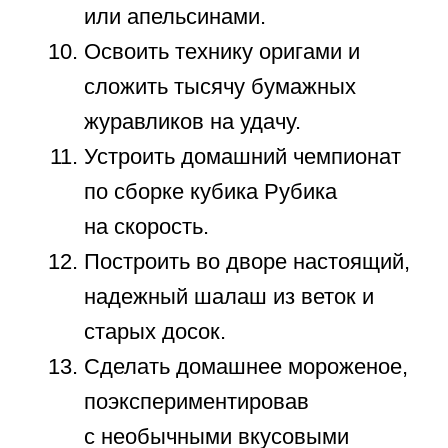
из другого города и отправить
ему настоящее бумажное
письмо.
Отсортировать старые вещи
и книги, осознанно передав их
в местный благотворительный
фонд.
Провести вечер за чтением
страшных, захватывающих
историй при свете карманного
фонарика.
Разработать уникальный дизайн
и детально нарисовать
фамильный герб с девизом на
латыни.
Прочитать объемную научно-
популярную энциклопедию
об устройстве космоса или