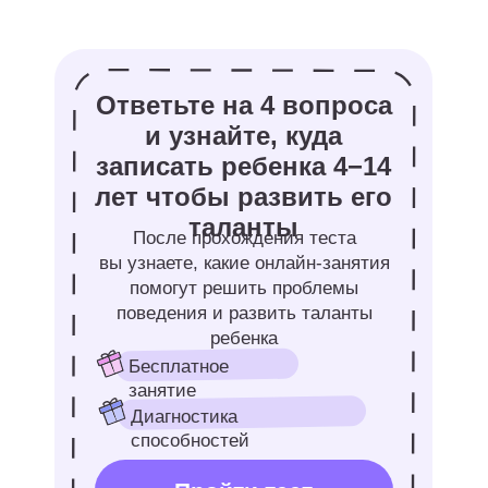
Научиться запускать «блинчики»
по воде, добиваясь
максимального количества
прыжков.
Раскрасить старые джинсы
или светлые кеды
специальными акриловыми
красками.
Собрать гербарий и оформить
его в виде профессионального
ботанического справочника.
Смастерить надежный плот
из пустых пластиковых бутылок
и испытать его на водоеме.
Устроить макро-фотосессию
необычных насекомых
и растений с помощью камеры.
Изучить созвездия летнего неба