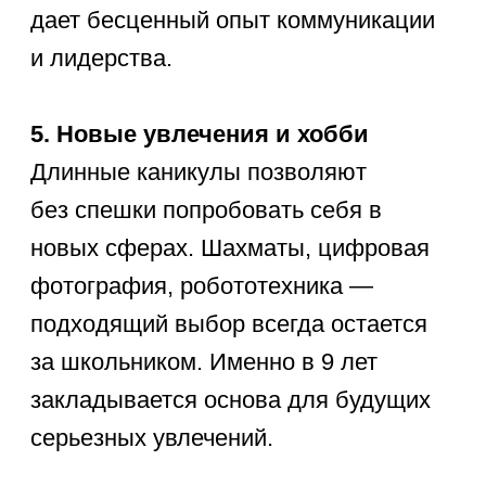
Начать изучение основ языков
программирования (например,
Scratch или Python).
Устроить грандиозный вечер
стратегических настолок с
лучшими друзьями.
Придумать и зашифровать карту
сокровищ со сложными
логическими загадками.
Освоить выжигание по дереву,
создав красивое панно (строго
под присмотром).
Организовать сложный квест
с поиском спрятанных
артефактов в городском парке.
Создать собственный закрытый
террариум в большой
стеклянной банке.