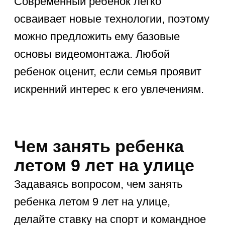
искреннюю любовь к новым знаниям.
Это позволяет легко поддерживать
когнитивные навыки на высоком
уровне.
Идеи досуга для
ребенка 9 лет летом
Разнообразие — главный секрет
успешных каникул. Именно лето дает
прекрасную возможность раскрыть
скрытые таланты. Предлагаем
основные направления, которые
помогают организовать досуг каждого
дня.
1. Подвижные игры
Физическая нагрузка критически