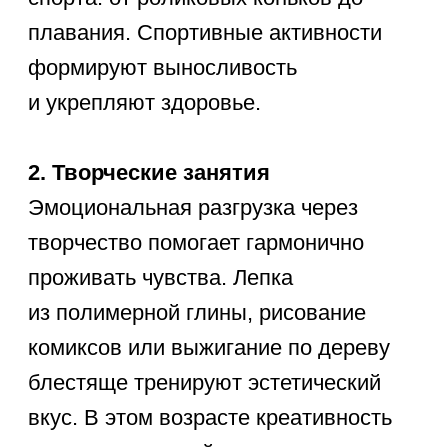
огромный перечень проверенных
идей. Эти крутые активности точно
оценят современные дети.
Выбирайте любой понравившийся
пункт из списка ниже:
Написать полноценный
сценарий и снять
короткометражный фильм
на смартфон.
Выучить основы азбуки Морзе
и передавать тайные послания
фонариком.
Собрать собственного
простейшего робота
из конструктора и батарейки.
Организовать научный
эксперимент с выращиванием