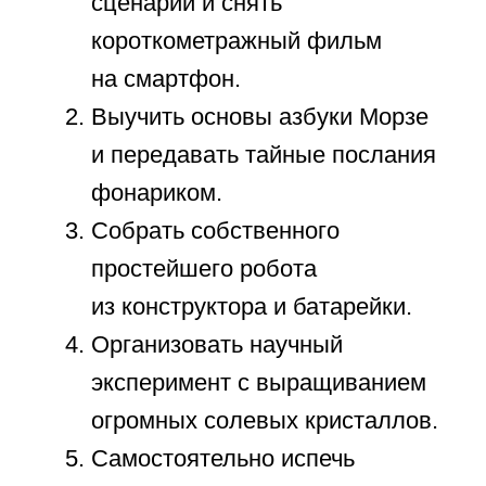
в ближайшем лесопарке.
Вырастить ароматную
микрозелень на подоконнике
и добавлять её в утренние
салаты.
Провести час в тишине,
практикуя простые техники
медитации и глубокого
расслабления.
Устроить кулинарный батл:
приготовить сытный ужин из
трех случайных ингредиентов.
Провести целый день,
полностью и ответственно взяв
на себя одну из обязанностей
взрослых.
Начать вести личный дневник
с секретным замком, записывая