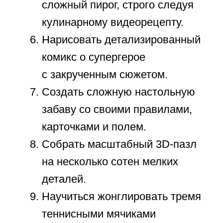
туда глубокие мысли и идеи.
Прожить сутки в абсолютном
цифровом детоксе:
без телевизора, смартфона и
приставки.
Сочинить и записать
собственную музыкальную
композицию в виртуальной
студии на ПК.
Выучить и безупречно
отрепетировать три
профессиональных карточных
фокуса.
Самостоятельно спланировать
бюджет и сделать покупки
для семейного воскресного
завтрака.
Найти друга по переписке