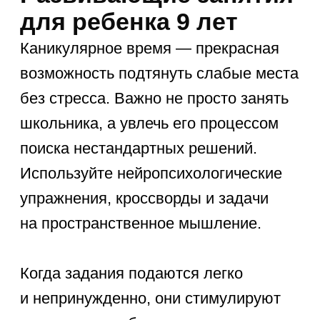
4. Общение и игры с другими
детьми
В девятилетнем возрасте
социализация выходит на первый
план. Ребенок учится разрешать
конфликты, договариваться
и проявлять эмпатию во время
командной работы. Живое общение
со сверстниками во время квестов
дает бесценный опыт коммуникации
и лидерства.
5. Новые увлечения и хобби
Длинные каникулы позволяют
без спешки попробовать себя в
новых сферах. Шахматы, цифровая
фотография, робототехника —