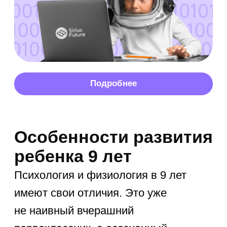
когда дети сами решают, во что
играть, их вовлеченность возрастает
многократно.
Чем занять ребенка
летом 9 лет дома
Непогода или сильная жара часто
вынуждают оставаться в квартире.
Домашняя обстановка —
это великолепная площадка
для творческих экспериментов. Вы
можете занять юного исследователя
конструированием сложных моделей
или кулинарией. Спокойные
настольные игры отлично развивают
интеллект и усидчивость,
а совместное чтение фантастики