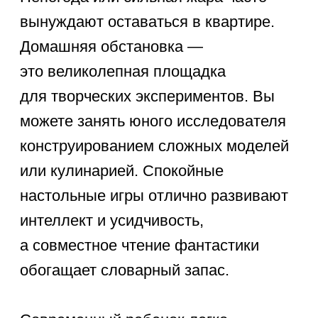
Развивающие занятия
для ребенка 9 лет
Каникулярное время — прекрасная
возможность подтянуть слабые места
без стресса. Важно не просто занять
школьника, а увлечь его процессом
поиска нестандартных решений.
Используйте нейропсихологические
упражнения, кроссворды и задачи
на пространственное мышление.
Когда задания подаются легко
и непринужденно, они стимулируют