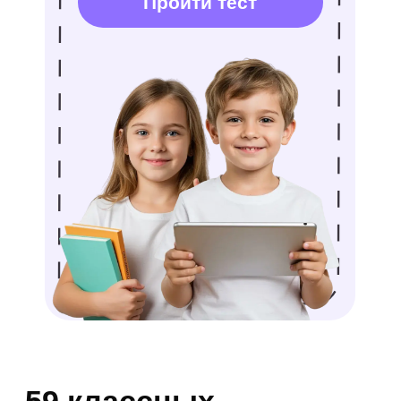
и найти их вечером с помощью
подробной карты.
Организовать во дворе
масштабный спортивный турнир
по бадминтону.
Развести костер с соблюдением
всех правил безопасности
и пожарить маршмэллоу.
Собрать и запустить сложного
воздушного змея собственной
аэродинамической конструкции.
Отмыть до блеска семейный
автомобиль, заработав свои
первые карманные деньги.
Создать огромный рисунок
мелом на асфальте с оптической
3D-иллюзией.
Устроить тактический бой