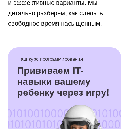
первоклассник, а осознанный
школьник, который активно
отстаивает собственные границы. В
этом возрасте интенсивно
развиваются логическое мышление,
память и коммуникация. Ребенок
начинает критически оценивать
информацию, задает сложные
вопросы и стремится к глубокому
пониманию устройства мира.
Мотивация к познанию должна
поддерживаться через игровой
формат, так как жесткая дисциплина
на каникулах вызывает лишь протест.
Родители должны помочь направить
кипучую энергию в созидательное
русло. Важно давать свободу выбора: