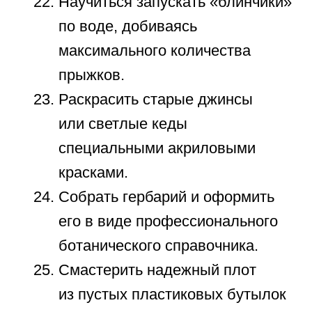
в крайности. Самая губительная из
них —
отсутствие баланса
. Пытаясь
занять каждую минуту полезными
делами, вы лишаете школьника
времени на банальный отдых. Мозг
должен отдыхать, чтобы усваивать
новую информацию. Другая
крайность —
полное
попустительство
, когда гаджеты
заменяют реальную жизнь. Каждый
ребенок должен иметь четкий режим
дня.
Счастливый ребенок — это результат
внимания и любви. Совместные
активности сближают поколения.
Любой ребенок способен удивлять,
если дать ему такую возможность.