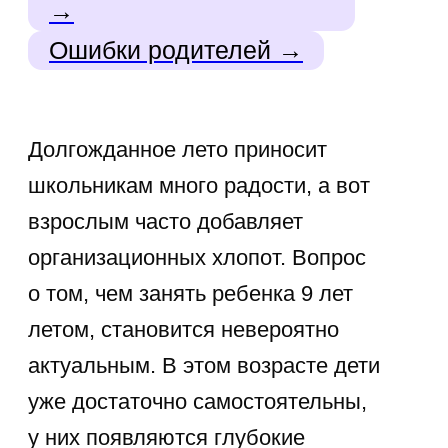
Правильно организованный досуг —
это идеальный баланс между
полноценным отдыхом
и интеллектуальной разминкой. Если
вы ищете, чем занять ребенка 9 лет,
чтобы каникулы не прошли
исключительно перед экраном
смартфона, эта статья предложит
самые креативные, полезные
и эффективные варианты. Мы
детально разберем, как сделать
свободное время насыщенным.
Наш курс программирования
Прививаем IT-