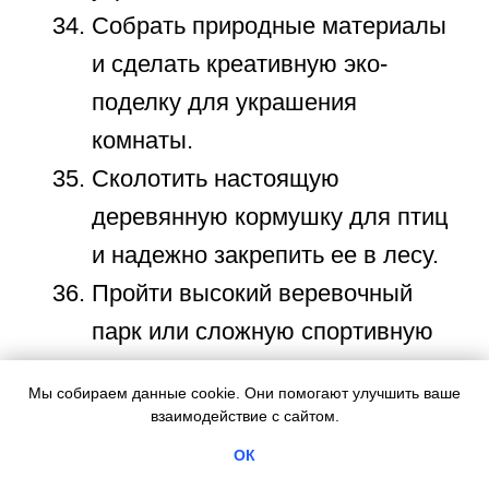
Самые
популярные курсы
Sirius Future
Курсы для
дошкольников
Занятия в игровой форме, гибкий график
занятий и удобная онлайн-платформа.
4-6 лет
от 1 155 ₽/занятие
Мы собираем данные cookie. Они помогают улучшить ваше
взаимодействие с сайтом.
Развивающие
ОК
занятия для