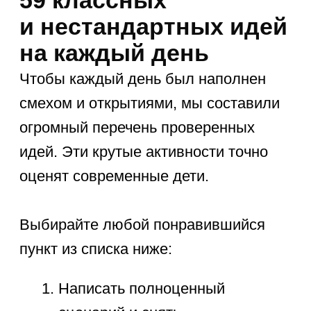
водяными пистолетами
с использованием надежных
укрытий.
Собрать природные материалы
и сделать креативную эко-
поделку для украшения
комнаты.
Сколотить настоящую
деревянную кормушку для птиц
и надежно закрепить ее в лесу.
Пройти высокий веревочный
парк или сложную спортивную
полосу препятствий.
Научиться уверенно кататься
на скейтборде или выполнять
базовые трюки на самокате.
Организовать самостоятельный
велопоход с вкусным пикником