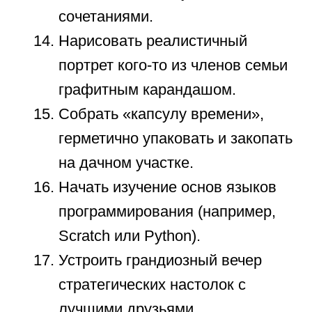
динозаврах.
Смонтировать динамичный,
ритмичный видеоролик
из самых ярких фрагментов
летнего отдыха.
Научиться ровно стоять на руках
или делать технически сложное
гимнастическое колесо.
Провести слепую дегустацию
продуктов, безошибочно
угадывая вкусы с завязанными
глазами.
Выучить наизусть и с
выражением прочитать на
камеру красивое длинное
стихотворение.
Изучить историю своего родного
города и провести для