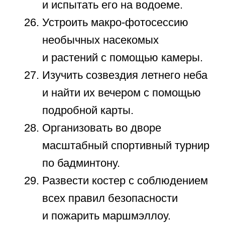
В 9 лет отдых должен быть
разнообразным. Помните, что лето
создано для перезагрузки. Пусть это
лето оставит после себя только
позитивные воспоминания. Такие
совместные занятия формируют
доверие на долгие годы.
ЗАПИШИТЕСЬ