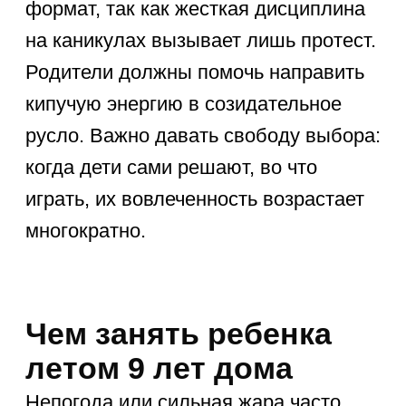
на велосипеде, осваивать скейтборд
или играть в дворовый футбол. Такие
физические нагрузки формируют
выносливость, улучшают аппетит
и способствуют крепкому сну.
Прогулки в парке можно превратить
в научные экспедиции, что отлично
расширяет кругозор и удовлетворяет
природное любопытство. В этом
возрасте дети обожают командные
эстафеты, которые учат здоровой
конкуренции.