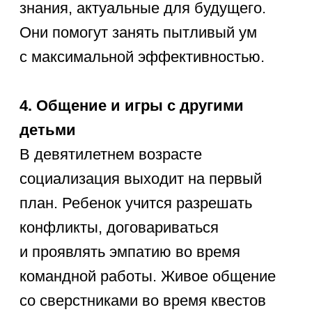
журавликов на удачу.
Устроить домашний чемпионат
по сборке кубика Рубика
на скорость.
Построить во дворе настоящий,
надежный шалаш из веток и
старых досок.
Сделать домашнее мороженое,
поэкспериментировав
с необычными вкусовыми
сочетаниями.
Нарисовать реалистичный
портрет кого-то из членов семьи
графитным карандашом.
Собрать «капсулу времени»,
герметично упаковать и закопать
на дачном участке.