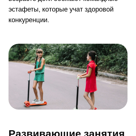
блестяще тренируют эстетический
вкус. В этом возрасте креативность
выходит на новый уровень, позволяя
создавать по-настоящему
впечатляющие поделки.
3. Обучающие занятия и онлайн-
курсы
Цифровая среда может приносить
огромную пользу. Разнообразные
онлайн курсы по программированию
открывают невероятные
перспективы. Интерактивные уроки
на специализированных платформах
отлично развивают логику и дают
знания, актуальные для будущего.
Они помогут занять пытливый ум
с максимальной эффективностью.