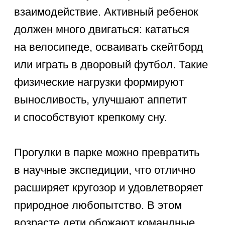
важна для растущего организма в 9
лет. Динамичные дворовые
развлечения, такие как пионербол
или прятки, великолепно развивают
координацию и скорость реакции.
Теплое лето — идеальная пора для
того, чтобы попробовать новый вид
спорта: от роликовых коньков до
плавания. Спортивные активности
формируют выносливость
и укрепляют здоровье.
2. Творческие занятия
Эмоциональная разгрузка через
творчество помогает гармонично
проживать чувства. Лепка
из полимерной глины, рисование
комиксов или выжигание по дереву