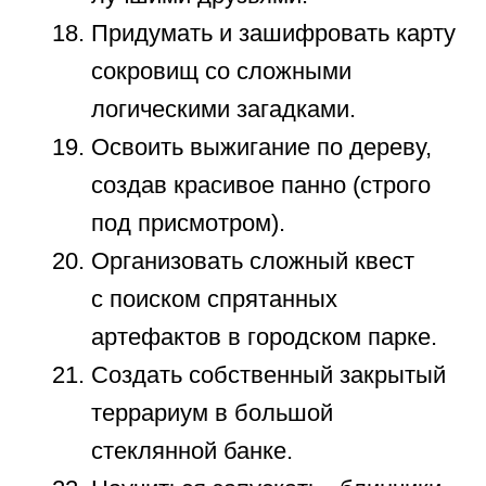
родителей полноценную пешую
экскурсию.
Провести день, стараясь делать
искренние, приятные
комплименты каждому
встречному знакомому.
Самостоятельно спланировать
и организовать тематическую
костюмированную вечеринку
для друзей.
Ошибки родителей
при организации
досуга ребенка
Изучая многочисленные варианты
досуга, взрослые часто впадают