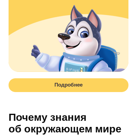
Формирование представлений
об окружающем мире у детей также
тесно связано с
безопасностью
и социальной адаптацией
.
Понимание правил поведения в
природе, знания о профессиях и
устройстве общества помогают
ребенку ориентироваться
в пространстве и времени. В 2026
году требования к будущим
первоклассникам смещаются в
сторону
осознанности
: важно
не просто зубрить названия планет, а
понимать, чем город отличается
от деревни или как человек влияет на
экологию. Если вы хотите
систематизировать занятия, обратите