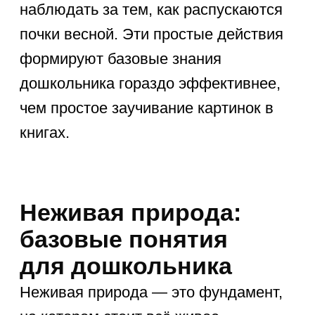
Представления
о человеке и
обществе
Ребенок — это часть социума, и его
знания о себе и людях вокруг не
менее важны, чем знания о лесе. Что
должен знать дошкольник об
окружающем мире в социальном
аспекте? Прежде всего,
информацию о себе
: свое полное
имя, возраст, дату рождения, адрес
проживания и имена родителей.
Семья и родственники
— это
первый круг общения, и ребенок
должен понимать степени родства:
кто такие бабушки, дедушки, дяди и