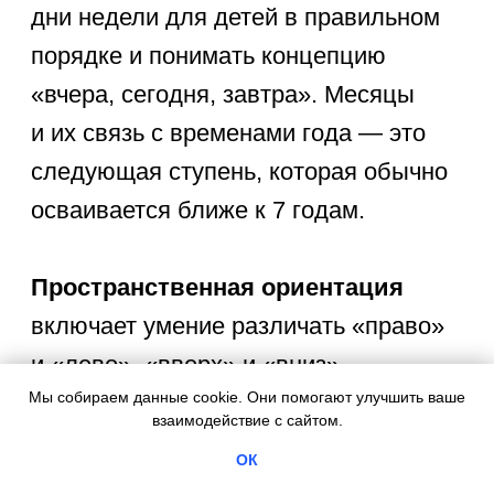
Знать названия овощей,
фруктов и ягод (по 3-5 видов).
Отличать день от ночи, лето
от зимы.
Знать свое имя и имена близких
родственников.
В возрасте 5 лет дошкольник
должен:
Называть части суток и их
последовательность.
Знать признаки всех времен
года.
Различать деревья, кустарники
Мы собираем данные cookie. Они помогают улучшить ваше
и цветы (по 3-5 видов).
взаимодействие с сайтом.
Знать названия 5-7 профессий.
Понимать разницу между
ОК
городом и деревней.