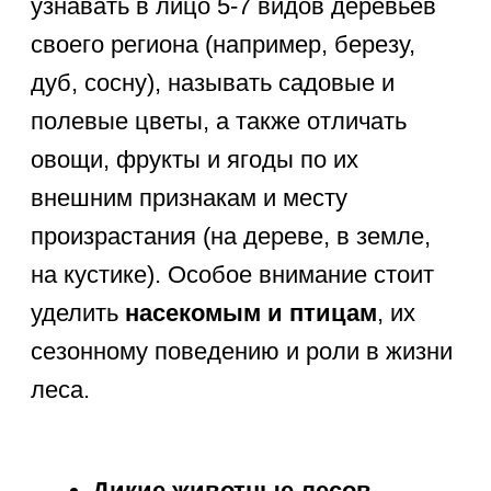
для дошкольников входит знакомство
с
небесными телами
. Ребенку
достаточно знать, что Солнце —
это звезда, которая дает нам свет
и тепло, а Луна — спутник Земли,
который виден ночью. Эти базовые
знания помогают ребенку не бояться
природных явлений, таких как гром,
молния или сильный ветер, понимая
их естественную природу.
Времена года
(зима, весна,
лето, осень), их порядок
и характерные приметы каждого
сезона.
Природные явления
: дождь,
снег, иней, туман, радуга, гроза,