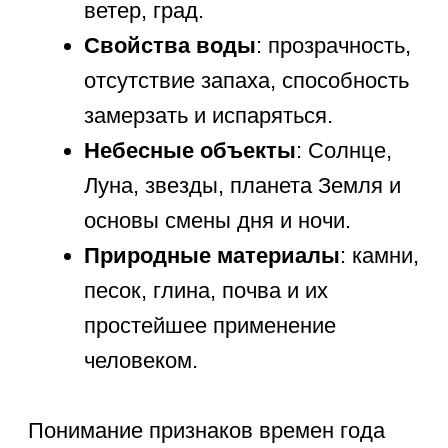
курсы
, где в игровой форме
разбираются все важные аспекты
подготовки к школе.
Время и
пространство:
ориентация
дошкольника
Умение ориентироваться во
времени
и пространстве
— один из самых
сложных навыков для дошкольника,
так как время нельзя потрогать.
Тем не менее, знания дошкольника
об окружающем мире обязательно
включают
временные
представления
. Ребенок должен