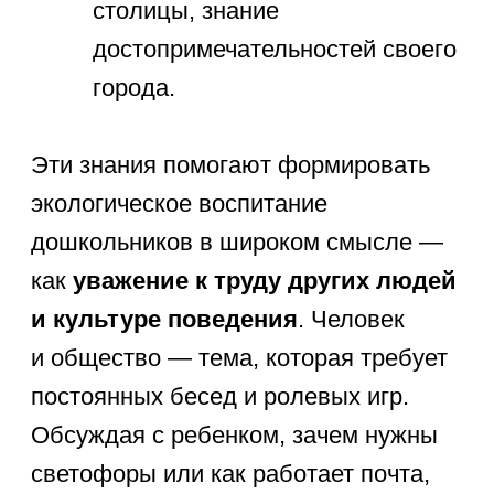
Для
экспресс-проверки
можно
задать следующие вопросы:
Как зовут твоих родителей и где
они работают?
Назови три признака осени. Чем
она отличается от весны?
Каких перелетных птиц ты
знаешь? Почему они улетают на
юг?
Что нужно растению, чтобы оно
не завяло?
Назови свой домашний адрес
и город, в котором ты живешь.
Результаты такой домашней
диагностики помогут вам понять,
на какие темы стоит обратить больше