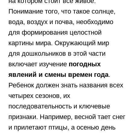
тети. Важно также
осознавать свое
тело
, называть его части и понимать
основы личной гигиены.
Второй важный блок — это
профессии
для дошкольников.
Ребенок должен узнавать 10-15
основных профессий (врач, учитель,
пожарный, повар, полицейский,
водитель) и понимать, какие
инструменты они используют и какую
работу выполняют. Также перед
школой важно усвоить
правила
поведения для детей
в общественных местах, в
транспорте и на улице
. Дошкольник
должен знать свой
родной город и
страну
, узнавать государственный