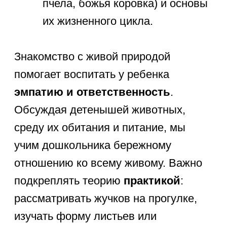
за изменениями в природе.
Наблюдение за тем, как капля воды
превращается в льдинку на морозе,
— это первый научный эксперимент,
который развивает
исследовательскую деятельность.
Такие представления об окружающем
мире у детей становятся
основой
для школьного курса
естествознания
.