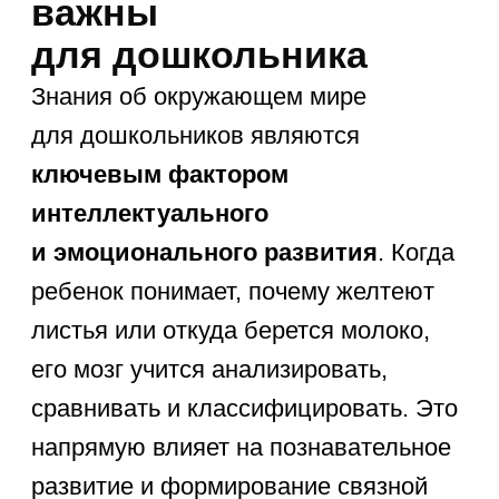
внимание на
курсы по подготовке
к школе
, где опытные педагоги
помогают ребенку собрать
разрозненные знания в единую
картину мира.
Что должен знать
ребенок о живой
природе
Живая природа — это самая
захватывающая тема для детей.
Развитие кругозора дошкольника
начинается с наблюдения
за домашними питомцами и птицами
в парке. Ребенок должен четко
разделять
живое и неживое
,