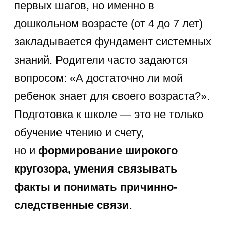
советы и возрастные нормы, которые
помогут вам сориентироваться
в огромном потоке информации
и сделать процесс обучения
интересным и естественным
для вашего дошкольника. Помните,
что база знаний об окружающем мире
— это не просто набор фактов,
а
основа для развития логического
мышления и экологического
воспитания
.
Прививаем любовь к школе за два
месяца
Экспресс-курс
подготовки к школе
от Sirius Future