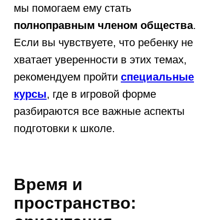
внимания во время прогулок или
чтения. Помните, что тестирование
дошкольника должно быть
бережным
. Важно не количество
зазубренных фактов, а общее
развитие и любознательность. Если
вы видите, что ребенок затрудняется
с ответами на базовые вопросы, это
не повод для паники, а сигнал к тому,
чтобы добавить в вашу жизнь
больше познавательных книг
и развивающих занятий
.
Чек-лист: знания по
возрастам (4, 5, 6,
7 лет)