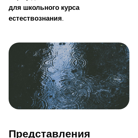
критически важны для письма
и математики. Также ребенку
необходимо понимать
последовательность событий
(что было сначала, а что потом),
что является основой
для формирования логического
мышления и понимания структуры
любого рассказа или процесса.
Части суток
: умение отличать
утро от вечера по положению
солнца и режиму дня.
Дни недели
: знание
последовательности из 7 дней,
понятия «будни» и «выходные».
Вчера, сегодня, завтра
:
понимание течения времени