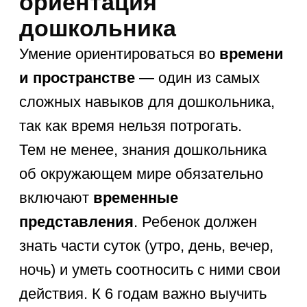
Возрастные особенности определяют
глубину знаний ребенка.
То, что нормально для четырехлетки,
будет недостаточным для будущего
первоклассника. Ниже представлен
чек-лист знаний дошкольника,
разделенный по годам. Это удобный
инструмент для самопроверки
родителей, который соответствует
современным стандартам ФГОС
дошкольного образования.
В возрасте 4 лет ребенок должен:
Различать и называть основные
цвета и формы.
Узнавать 5-7 домашних и диких
животных.