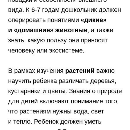
для формирования целостной
картины мира. Окружающий мир
для дошкольников в этой части
включает изучение
погодных
явлений и смены времен года
.
Ребенок должен знать названия всех
четырех сезонов, их
последовательность и ключевые
признаки. Например, весной тает снег
и прилетают птицы, а осенью день
становится короче и опадают листья.
Важной темой является
вода и её
состояния
. Дошкольнику полезно
знать, что вода может превращаться
в лед или пар, что она необходима
всем живым существам. Также
в программу по окружающему миру