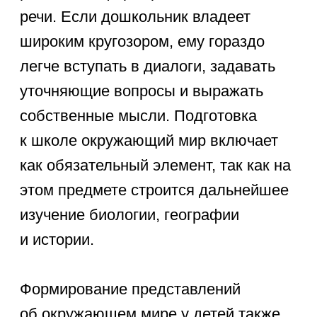
понимая, что животные и растения
растут, дышат, питаются и
размножаются. Важно не только
называть конкретных представителей
фауны, но и знать их среду обитания,
повадки и особенности внешнего
вида. К 6-7 годам дошкольник должен
оперировать понятиями
«дикие»
и «домашние» животные
, а также
знать, какую пользу они приносят
человеку или экосистеме.
В рамках изучения
растений
важно
научить ребенка различать деревья,
кустарники и цветы. Знания о природе
для детей включают понимание того,
что растениям нужны вода, свет
и тепло. Ребенок должен уметь