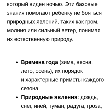
столицы, знание
достопримечательностей своего
города.
Эти знания помогают формировать
экологическое воспитание
дошкольников в широком смысле —
как
уважение к труду других людей
и культуре поведения
. Человек
и общество — тема, которая требует
постоянных бесед и ролевых игр.
Обсуждая с ребенком, зачем нужны
светофоры или как работает почта,
мы помогаем ему стать
полноправным членом общества
.
Если вы чувствуете, что ребенку не
хватает уверенности в этих темах,
рекомендуем пройти
специальные