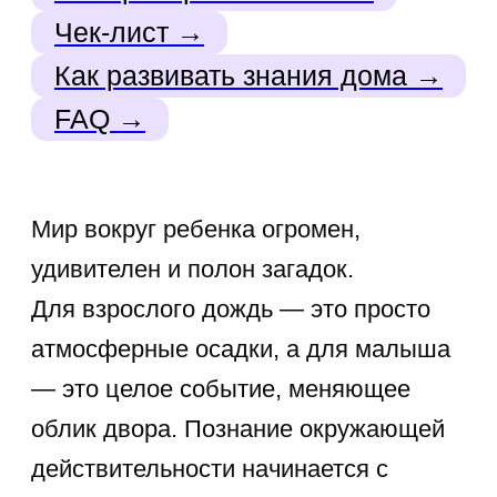
знаний. Родители часто задаются
вопросом: «А достаточно ли мой
ребенок знает для своего возраста?».
Подготовка к школе — это не только
обучение чтению и счету,
но и
формирование широкого
кругозора, умения связывать
факты и понимать причинно-
следственные связи
.
В этой статье мы подробно разберем,
что должен знать ребенок
об окружающем мире, чтобы
чувствовать себя уверенно среди
сверстников и успешно пройти
собеседование в первый класс. Мы
подготовили чек-листы, практические