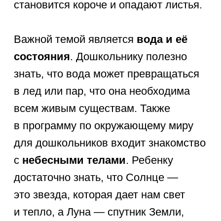
флаг и понимать, что люди разных
национальностей живут в разных
частях нашей планеты.
Личные данные
: ФИО, адрес,
номер телефона родителей
(для безопасности).
Семья
: понимание родственных
связей и обязанностей членов
семьи в доме.
Профессии
: кто лечит, кто учит,
кто строит дома и кто защищает
людей.
Правила безопасности
:
как переходить дорогу, почему
нельзя уходить с незнакомцами.
Город и страна
: название