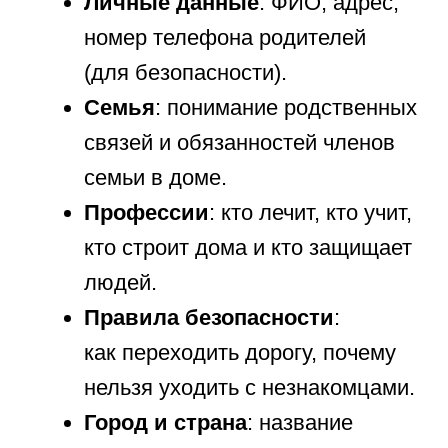
Игровой подход к проверке знаний
снимает стресс и позволяет увидеть,
как ребенок умеет пользоваться
информацией. Используйте
дидактические игры
, такие как
«Четвертый лишний» (например:
береза, дуб, роза, сосна — что
лишнее и почему?). Можно попросить
ребенка рассказать сказку
или историю о том, как капелька воды
превратилась в снежинку. Если
ребенок легко справляется с
заданиями на классификацию
и может объяснить свои выводы,
значит, его познавательное развитие
соответствует нормам.