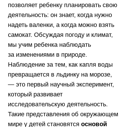
знать части суток (утро, день, вечер,
ночь) и уметь соотносить с ними свои
действия. К 6 годам важно выучить
дни недели для детей в правильном
порядке и понимать концепцию
«вчера, сегодня, завтра». Месяцы
и их связь с временами года — это
следующая ступень, которая обычно
осваивается ближе к 7 годам.
Пространственная ориентация
включает умение различать «право»
и «лево», «вверх» и «вниз»,
«спереди» и «сзади». Дошкольник
должен понимать, что значит
«далеко» и «близко», уметь
ориентироваться на листе бумаги
и в знакомом помещении. Эти навыки