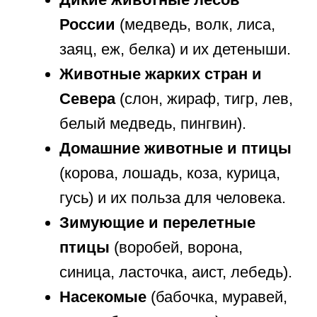
ветер, град.
Свойства воды
: прозрачность,
отсутствие запаха, способность
замерзать и испаряться.
Небесные объекты
: Солнце,
Луна, звезды, планета Земля и
основы смены дня и ночи.
Природные материалы
: камни,
песок, глина, почва и их
простейшее применение
человеком.
Понимание признаков времен года
позволяет ребенку планировать свою
деятельность: он знает, когда нужно
надеть валенки, а когда можно взять
самокат. Обсуждая погоду и климат,
мы учим ребенка наблюдать