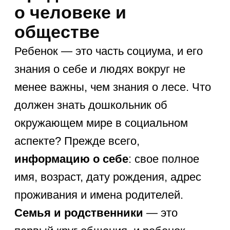
в рамках трех дней.
Месяцы
: знание названий
12 месяцев (хотя бы в привязке
к сезонам).
Пространственные понятия
:
право-лево, между, над, под,
внутри, снаружи.
Развитие временных представлений
дошкольника лучше всего происходит
через использование
визуальных
календарей и плакатов
. Понимание
ориентации в пространстве
тренируется в
активных играх
:
«сделай три шага вправо, один
вперед». Когда ребенок осознает, как
устроено время и пространство
вокруг него, он становится более