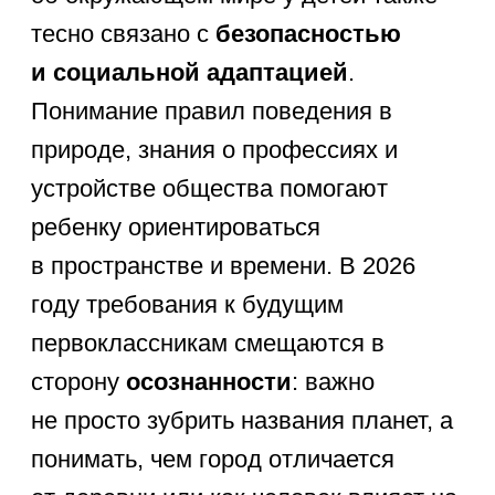
узнавать в лицо 5-7 видов деревьев
своего региона (например, березу,
дуб, сосну), называть садовые и
полевые цветы, а также отличать
овощи, фрукты и ягоды по их
внешним признакам и месту
произрастания (на дереве, в земле,
на кустике). Особое внимание стоит
уделить
насекомым и птицам
, их
сезонному поведению и роли в жизни
леса.
Дикие животные лесов
России
(медведь, волк, лиса,
заяц, еж, белка) и их детеныши.
Животные жарких стран и
Севера
(слон, жираф, тигр, лев,
белый медведь, пингвин).