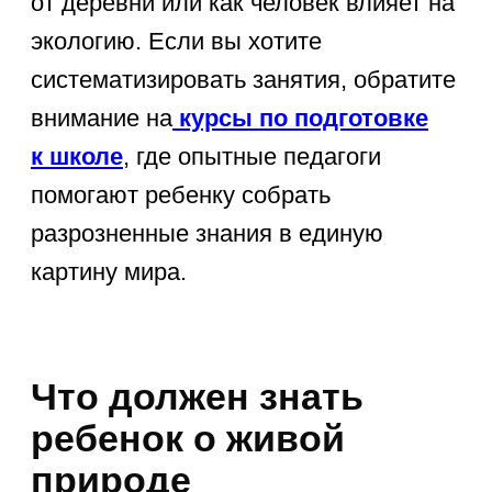
Домашние животные и птицы
(корова, лошадь, коза, курица,
гусь) и их польза для человека.
Зимующие и перелетные
птицы
(воробей, ворона,
синица, ласточка, аист, лебедь).
Насекомые
(бабочка, муравей,
пчела, божья коровка) и основы
их жизненного цикла.
Знакомство с живой природой
помогает воспитать у ребенка
эмпатию и ответственность
.
Обсуждая детенышей животных,
среду их обитания и питание, мы
учим дошкольника бережному
отношению ко всему живому. Важно
подкреплять теорию
практикой
: