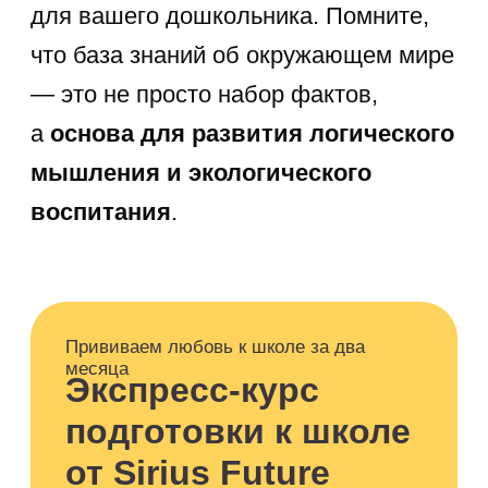
интеллектуального
и эмоционального развития
. Когда
ребенок понимает, почему желтеют
листья или откуда берется молоко,
его мозг учится анализировать,
сравнивать и классифицировать. Это
напрямую влияет на познавательное
развитие и формирование связной
речи. Если дошкольник владеет
широким кругозором, ему гораздо
легче вступать в диалоги, задавать
уточняющие вопросы и выражать
собственные мысли. Подготовка
к школе окружающий мир включает
как обязательный элемент, так как на
этом предмете строится дальнейшее
изучение биологии, географии
и истории.