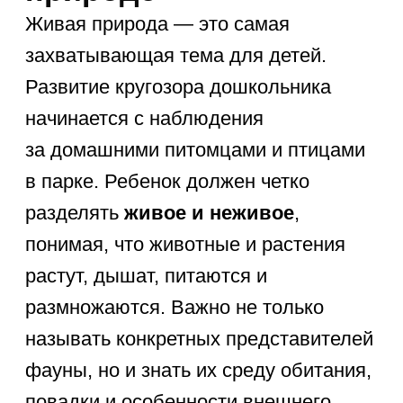
рассматривать жучков на прогулке,
изучать форму листьев или
наблюдать за тем, как распускаются
почки весной. Эти простые действия
формируют базовые знания
дошкольника гораздо эффективнее,
чем простое заучивание картинок в
книгах.
Неживая природа:
базовые понятия
для дошкольника
Неживая природа — это фундамент,
на котором стоит всё живое.
Понимание того, что такое солнце,
вода, воздух и почва, необходимо