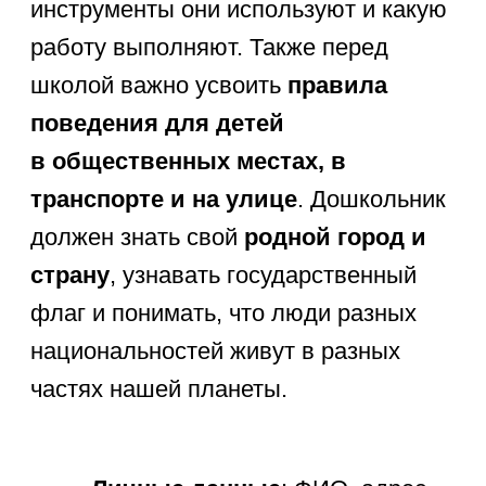
об окружающем мире
Диагностика знаний дошкольника —
это не экзамен, а
увлекательная
беседа или игра
. Родителям важно
понимать реальный уровень
кругозора ребенка, чтобы вовремя
заполнить пробелы. Проще всего
использовать наглядный материал:
картинки и карточки
. Разложите
перед ребенком изображения
животных и попросите разделить их
на диких и домашних. Или покажите
фотографии разных времен года и
спросите, по каким признакам он
узнал зиму или лето. Вопросы
должны быть открытыми, чтобы
дошкольник мог рассуждать,
а не просто отвечать «да» или «нет».