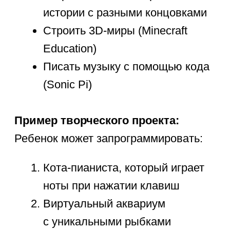
единственного «правильного»
способа)
Методика «Трех П» для
начинающих:
Понять проблему (почему
персонаж не двигается?)
Придумать несколько решений
(изменить код управления или
перерисовать спрайт?)
Проверить каждое решение
Этот навык пригодится при:
Решении конфликтов
со сверстниками
Подготовке школьных проектов
Освоении новых предметов