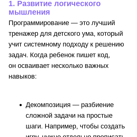
и самовыражение
Вопреки стереотипам,
программирование — это творческий
процесс. Современные детские языки
позволяют:
Создавать мультфильмы
с собственными персонажами
(Scratch)
Разрабатывать интерактивные
истории с разными концовками
Строить 3D-миры (Minecraft
Education)
Писать музыку с помощью кода
(Sonic Pi)
Пример творческого проекта: