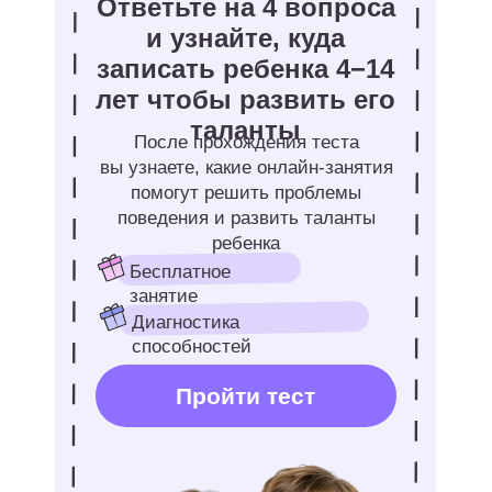
Java/C# — для углубленного
изучения ООП
HTML/CSS — веб-разработка
Как увлечь детей