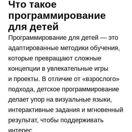
задач. Когда ребенок пишет код,
он осваивает несколько важных
навыков:
Декомпозиция — разбиение
сложной задачи на простые
шаги. Например, чтобы создать
игру, нужно отдельно прописать
персонажа, его движения,
правила и систему подсчета
очков.
Алгоритмическое мышление —
построение четких
последовательностей действий.
Дети учатся выстраивать
логические цепочки: «если
персонаж коснется монеты →
то счет увеличится на 1».