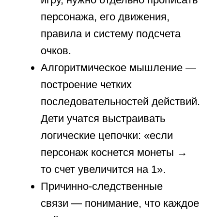
Ребенок может запрограммировать:
Кота-пианиста, который играет
ноты при нажатии клавиш
Виртуальный аквариум
с уникальными рыбками
Игру-квест по мотивам любимой
книги
Такие проекты развивают
дивергентное мышление —
способность находить множество
решений для одной задачи.
3. Развитие
коммуникационных навыков
Работа над IT-проектами учит детей
взаимодействовать в команде:
1. Технические навыки общения: