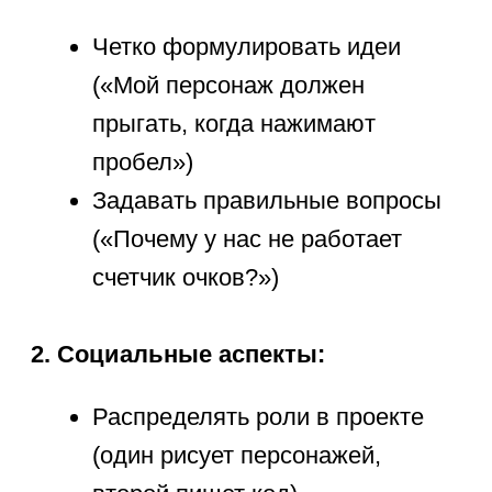
Маркетинг: настройка
рекламных алгоритмов
Статистика:
65% нынешних первоклассников
будут работать в профессиях,
которых еще не существует
(Всемирный экономический
форум)
В 2025 году 97 млн новых
рабочих мест появится в IT-
сфере (McKinsey)
Совет родителям:
Начните
с визуальных языков (Scratch), затем
переходите к Python — этот язык
используют в науке, искусственном