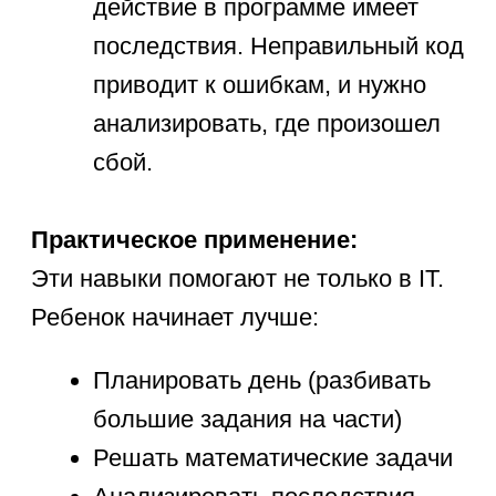
Четко формулировать идеи
(«Мой персонаж должен
прыгать, когда нажимают
пробел»)
Задавать правильные вопросы
(«Почему у нас не работает
счетчик очков?»)
2. Социальные аспекты:
Распределять роли в проекте
(один рисует персонажей,
второй пишет код)
Находить компромиссы (какую
музыку выбрать для игры)
Представлять свои работы
(защита проектов на школьных
IT-фестивалях)