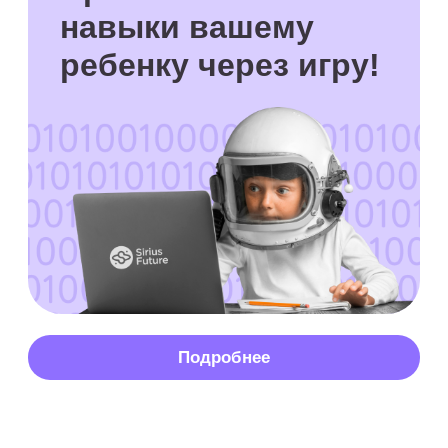
Зачем детям
программирование
1. Развитие логического
мышления
Программирование — это лучший
тренажер для детского ума, который
учит системному подходу к решению