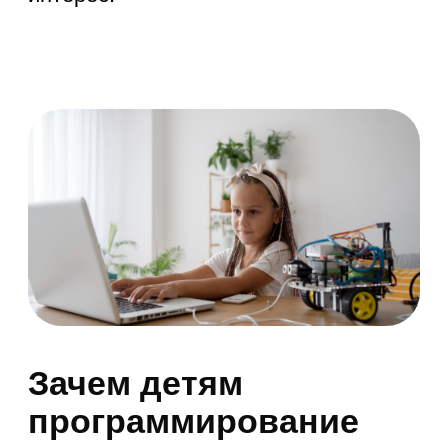
Причинно-следственные
связи — понимание, что каждое
действие в программе имеет
последствия. Неправильный код
приводит к ошибкам, и нужно
анализировать, где произошел
сбой.
Практическое применение:
Эти навыки помогают не только в IT.
Ребенок начинает лучше:
Планировать день (разбивать
большие задания на части)
Решать математические задачи
Анализировать последствия
своих поступков
2. Креативность