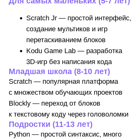
Обучающие
программы для
детей
Наши преподаватели сделают
обучение увлекательным
приключением.
4+ лет
от 1 155 ₽/занятие
Курсы для
1−4 классов
Улучшаем оценки в школе, развиваем
когнитивные и творческие способности,
прививаем любовь к учебе.
1-4 класс
от 1 155 ₽/занятие