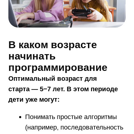
3. Поощрение творчества
Пусть ребенок придумает
персонажа и оживит его
в Scratch
Предложите сделать игру
по мотивам любимой книги
4. Участие в соревнованиях
Хакатоны для начинающих
Олимпиады по информатике
Конкурсы от IT-компаний
5. Правильная мотивация
Не заставляйте, а предлагайте
интересные задачи