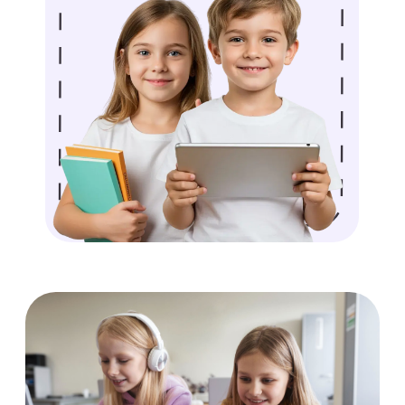
программированием
1. Игровой подход
Используйте Minecraft (с модами
Education Edition)
Пробуйте программируемые
роботы (LEGO Mindstorms,
mBot)
Создавайте простые игры
вместе
2. Практические проекты
Разработайте семейный сайт-
визитку
Напишите бота для
мессенджера
Создайте цифровую открытку
с анимацией