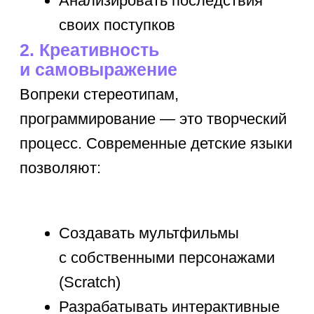
Совет:
Запишите ребенка
на групповые занятия
по робототехнике или геймдизайну —
это отличная практика командной
работы.
4. Умение решать проблемы
Программирование учит детей
правильному отношению к ошибкам:
Поиск багов — это не провал,
а интересный квест
Отладка кода развивает
терпение и внимательность
Разные подходы к решению
одной задачи (нет