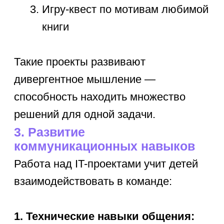
5. Подготовка к будущей
карьере
Даже если ребенок не станет
разработчиком, базовые навыки
кодирования будут полезны в 237
профессиях (по данным
исследования Burning Glass
Technologies):
Медицина: анализ данных
пациентов
Дизайн: создание
интерактивных прототипов
Финансы: автоматизация
расчетов
Журналистика: работа
с данными для статей