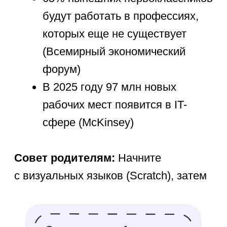
Для самых маленьких (5-7 лет)
Scratch Jr — простой интерфейс,
создание мультиков и игр
перетаскиванием блоков
Kodu Game Lab — разработка
3D-игр без написания кода
Младшая школа (8-10 лет)
Scratch — популярная платформа
с множеством обучающих проектов
Blockly — переход от блоков
к текстовому коду через головоломки
Подростки (11-13 лет)
Python — простой синтаксис, много
практических применений
JavaScript — создание первых веб-
страниц с интерактивными
элементами
Старшие школьники (14+)