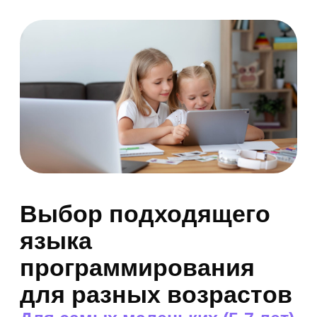
популярные курсы
Sirius Future
Курсы для
дошкольников
Занятия в игровой форме, гибкий график
занятий и удобная онлайн-платформа.
4-6 лет
от 1 155 ₽/занятие
Развивающие
занятия для
детей
Все уроки проходят
в индивидуальной форме
на собственной интерактивной
платформе.
4+ лет
от 1 376 ₽/занятие