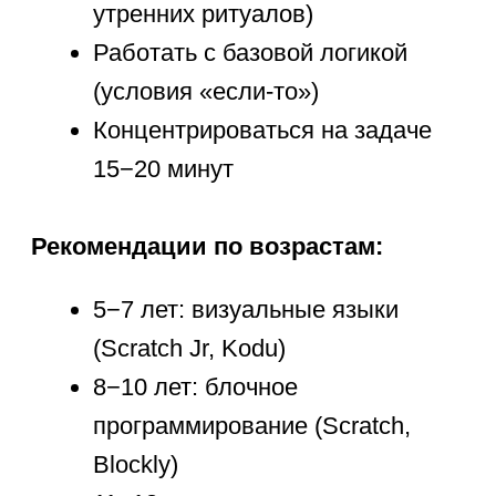
Показывайте практическое
применение навыков
Отмечайте прогресс, а не только
результат
Программирование для детей
—
это не скучные строки кода,
а возможность создавать
собственные миры, игры
и приложения. Главное —
поддерживать интерес, выбирать
подходящие по возрасту инструменты
и показывать, как эти навыки
применяются в реальной жизни.
С таким подходом ребенок не только
освоит основы кодирования,
но и разовьет мышление, которое