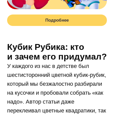
Рубик решил упростить восприятие
через визуализацию.
Он создал подвижный кубик,
состоящий из 26 маленьких,
скрепленных между собой,
деревянных кубиков с разноцветными
гранями.
Головоломка должна была
помочь студентам разобраться
с темой
. В итоге, уже через год Эрнё
получил патент на свое изобретение.
Спустя время кроме классической
головоломки с кубиками 3×3×3
появились головоломки 2×2×2, 4×4×4,
5×5×5 и…17×17×17.