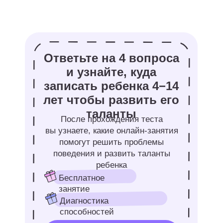
начнет чаще выходить в офлайн —
даже если в вашем городе нет клуба
спидкуберов, то клуб любителей
головоломок и настольных игр точно
есть =)
Кубик Рубика как
интеллектуальный
тренажер для ребенка
Если копнуть чуть глубже,
то мы понимаем, что
сборка Кубика