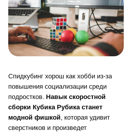
процессов. Даже начинающие
спидкуберы прекрасно могут сочетать
сборку головоломки
с прослушиванием музыки или кино.
Еще один плюс Кубика Рубика — это
его стоимость. Если цены
на головоломки для спидкубинга
могут ввести обывателя в шок, то для
ребенка можно приобрести
и недорогой кубик в ближайшем
киоске.
Хотите разобраться и взять что-то
не слишком дорогое и не слишком
дешевое? Важно понимать, что, как
и в любом механизме, важны
материалы, из которых создана