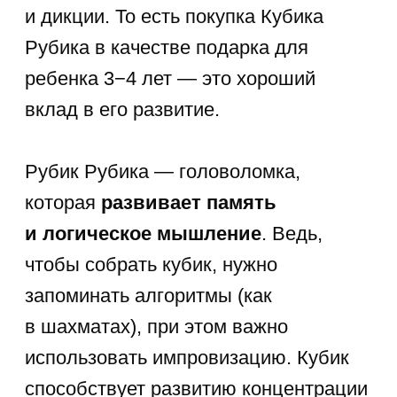
4-6 лет
от 1 155 ₽/занятие
Развивающие
занятия для
детей
Все уроки проходят
в индивидуальной форме
на собственной интерактивной
платформе.
4+ лет
от 1 376 ₽/занятие
Обучающие
программы для
детей
Наши преподаватели сделают
обучение увлекательным
приключением.