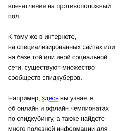
конструкция. Они влияют на скорость
и контроль сборки головоломки. Даже
если ваш ребенок не будет
заниматься спидкубингом, а изредка
«покрутит» кубик для тренировки ума,
то ему это будет делать проще
и приятнее с такой головоломкой,
которая обладает «мягким» ходом
составных частей. И, возможно, это
станет для него приятным хобби
длинною в жизнь.