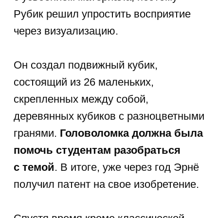
и девчонок на новое хобби.
Да и взрослые пошли доставать
с полок старые Кубики Рубика, чтобы
вспомнить былые навыки сбора
головоломки.
На самом деле,
спидкубинг — это
довольно серьезное направление
,
охватившее весь мир. Существует
специальная ассоциация
WCA
. Она
отвечает за организацию
и проведение чемпионатов между
спидкуберами, где участники
повышают классификацию
и получают призы
.