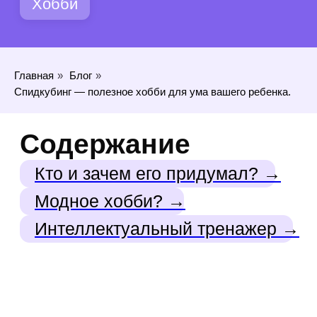
Спидкубинг
— неофициальный вид
Главная
»
Блог
»
спорта, в котором игроки на скорость
Спидкубинг — полезное хобби для ума вашего ребенка.
собирают Кубик Рубика. В последние
несколько лет спидкубинг то набирает
популярность, то пропадает
с радаров молодежных трендов.
Наверняка, каждый, кто читает эту
статью, встречал в общественном
транспорте или просто на улице
парня или девушку, ловко
перебирающих руками и крутящих
Кубик Рубика. Зрелище
увлекательное, правда?