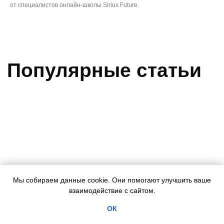
от специалистов онлайн-школы Sirius Future.
Школа Sirius Future
Главная
О школе
Отзывы
Вопрос-ответ
Государственная лицензия
Сведения об образовательной
организации
Материнский капитал
Правила Sirius Future
Для учителей
Контакты
Реквизиты
Документы
Технические требования
Франшиза
Мы собираем данные cookie. Они помогают улучшить ваше
взаимодействие с сайтом.
ОК