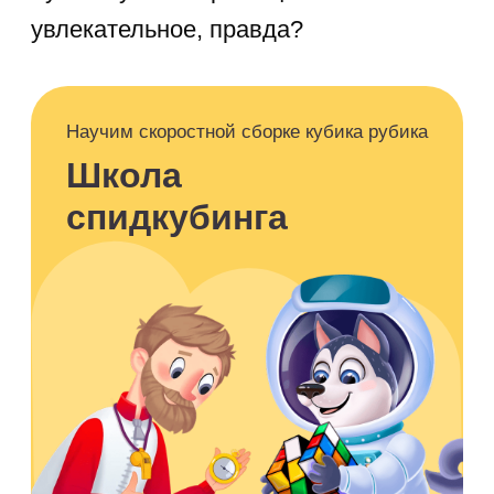
шестисторонний цветной кубик-рубик,
который мы безжалостно разбирали
на кусочки и пробовали собрать «как
надо». Автор статьи даже
переклеивал цветные квадратики, так
как «разбить» кубик не получилось =))
Было у вас такое? Признавайтесь!
Сейчас, многие из нас знают, что
истинное название головоломки —
Кубик Рубика —
название идет
от фамилии его изобретателя.
Эрнё Рубик занимался скульптурой,
учил студентов основам архитектуры
в венгерском университете.
У студентов возникли сложности
с усвоением материала, поэтому