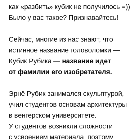
Спидкубинг — модное
хобби?
И да, и нет =) Безусловно, после
выхода нескольких выпусков
передачи «Удивительные люди», где
ребята разного возраста показывали
экстра-класс в спидкубинге,
вдохновили многих мальчишек