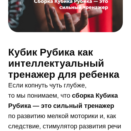
Отправляя форму, вы
соглашаетесь
с офертой
и даёте
согласие на обработку ваших
персональных данных
ЗАПИСАТЬСЯ
Самые
популярные курсы
Sirius Future
Курсы для
дошкольников
Занятия в игровой форме, гибкий график
занятий и удобная онлайн-платформа.