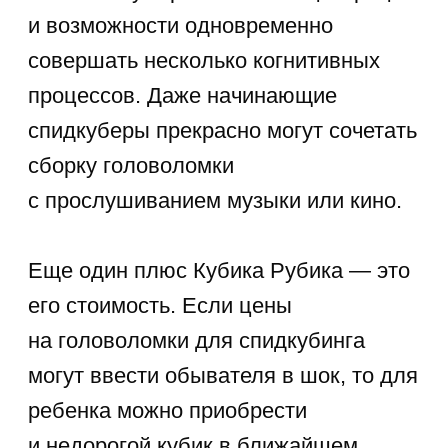
4+ лет
от 1 155 ₽/занятие
Курсы для
1−4 классов
Улучшаем оценки в школе, развиваем
когнитивные и творческие способности,
прививаем любовь к учебе.
1-4 класс
от 1 155 ₽/занятие
Статьи по теме