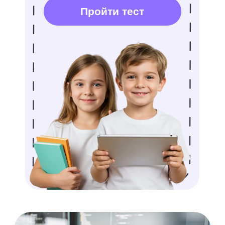
Рубика — это сильный тренажер
по развитию мелкой моторики и, как
следствие, стимулятор развития речи
и дикции. То есть покупка Кубика
Рубика в качестве подарка для
ребенка 3−4 лет — это хороший
вклад в его развитие.
Рубик Рубика — головоломка,
которая
развивает память
и логическое мышление
. Ведь,
чтобы собрать кубик, нужно
запоминать алгоритмы (как
в шахматах), при этом важно
использовать импровизацию. Кубик
способствует развитию концентрации
и возможности одновременно
совершать несколько когнитивных