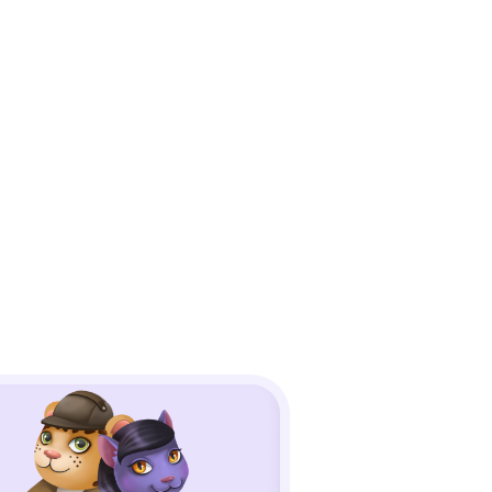
45 минут
для школы:
уравнений,
ой”