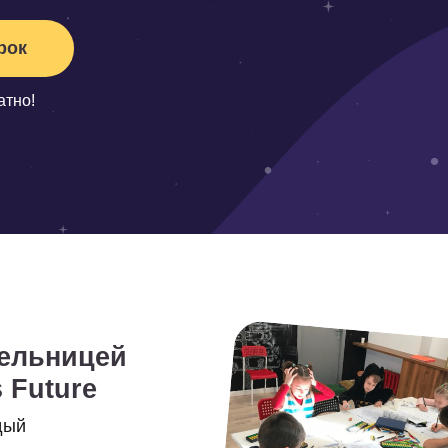
то:
ницей
ure
 000+
95%
учеников