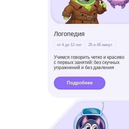
с первых занятий: без скучных
упражнений и без давления
Подробнее
Ментальная арифметика
от 4 до 12 лет
25 и 45 минут
Учимся считать быстрее
калькулятора, заодно тренируем
внимательность
и память