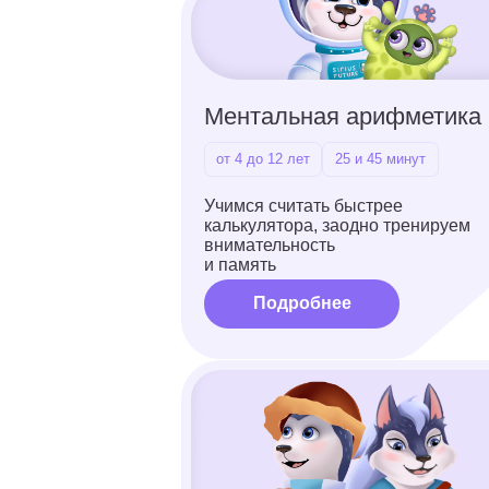
Подробнее
Скорочтение
от 7 до 12 лет
25 и 45 минут
Не только ради скорости: учимся
запоминать прочитанное и выделять
суть текста
Подробнее