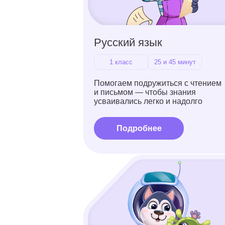
Ментальная арифметика
от 4 до 12 лет
25 и 45 минут
Учимся считать быстрее
калькулятора, заодно тренируем
внимательность
и память
Подробнее