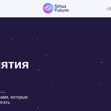
+7
тия
которые