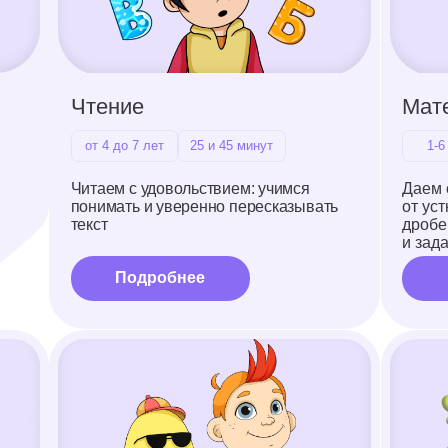
Подробнее
Подробнее
Английский язык
Логопедия
от 4 до 12 лет
25 и 45 минут
от 4 до 12 лет
25 и 
Привыкаем говорить и думать
Учимся говорить чет
на английском языке с первых уроков:
с первых занятий: б
без таблиц и зубрежки
упражнений и без д
Подробнее
Подробнее