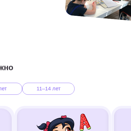
показали результаты
зан
за 8 занятий
11–14 лет
Чтение
Английский яз