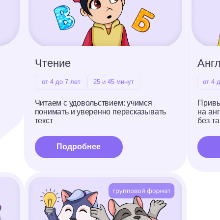
от 4 до 7 лет
25 и 45 минут
от 4 до 12 лет
25 и 
Читаем с удовольствием: учимся
Привыкаем говорить
понимать и уверенно пересказывать
на английском языке
текст
без таблиц и зубреж
Подробнее
Подробнее
ТРИЗ-Мастермайнд
от 6 до 12 лет
45 и 60 минут
Учимся думать нестандартно: ищем