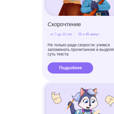
Русский язык
1 класс
25 и 45 минут
Помогаем подружиться с чтением
и письмом — чтобы знания
усваивались легко и надолго
Подробнее