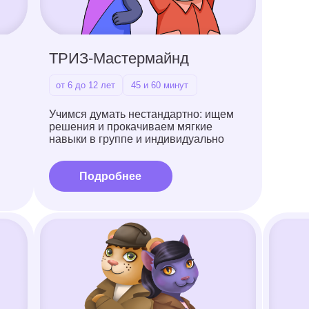
Математика
Скорочтение
1-6 класс
25 и 45 минут
от 7 до 14 лет
25 и 
Даем сильную базу для школы:
Не только ради скор
от устного счета до уравнений,
запоминать прочита
дробей
суть текста
и задач со “звездочкой”
Подробнее
Подробнее