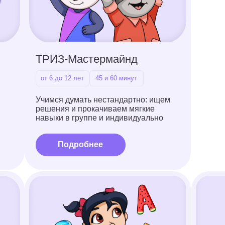
решения и прокачиваем мягкие
навыки в группе и индивидуально
Подробнее
Чтение
Математика
от 4 до 7 лет
25 и 45 минут
1-6 класс
25 и 
Читаем с удовольствием: учимся
Даем сильную базу 
понимать и уверенно пересказывать
от устного счета до 
текст
дробей
и задач со “звездочк