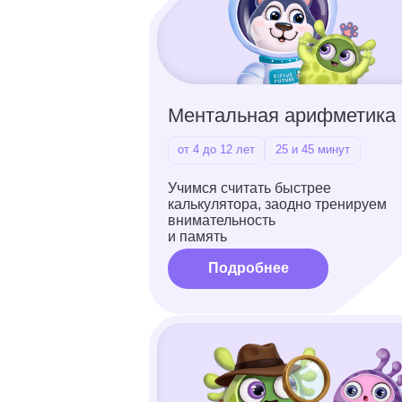
от 4 до 12 лет
25 и 45 минут
Учимся считать быстрее
калькулятора, заодно тренируем
внимательность
и память
Подробнее
Логопедия
от 4 до 12 лет
25 и 45 минут
Учимся говорить четко и красиво