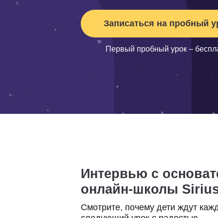
Первый пробный урок – бесплатно!
Сейчас Sirius Future — э
Интервью с основатель
онлайн-школы Sirius Fut
Смотрите, почему дети ждут каждый
следующий урок с радостью
5
300+
Читать
лучших детских