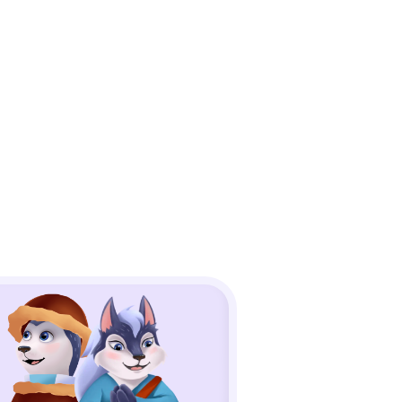
45 минут
ости: учимся
нное и выделять