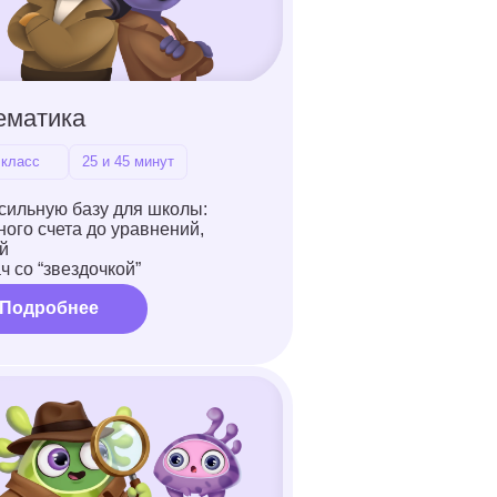
45 минут
ко и красиво
ез скучных
авления