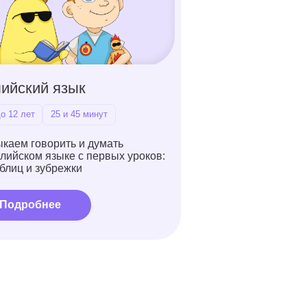
45 минут
 и думать
 с первых уроков:
ки